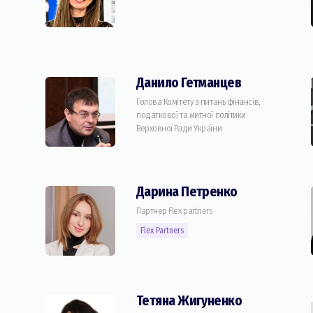
Данило Гетманцев
Голова Комітету з питань фінансів,
податкової та митної політики
Верховної Ради України
Дарина Петренко
Партнер Flex partners
Flex Partners
Тетяна Жигуненко