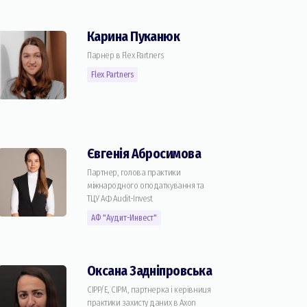
Карина Пуканюк
Парнер в Flex Partners
Flex Partners
Євгенія Абросимова
Партнер, голова практики
міжнародного оподаткування та
ТЦУ АФ Audit-Invest
АФ "Аудит-Инвест"
Оксана Задніпровська
CIPP/E, CIPM, партнерка і керівниця
практики захисту даних в Axon