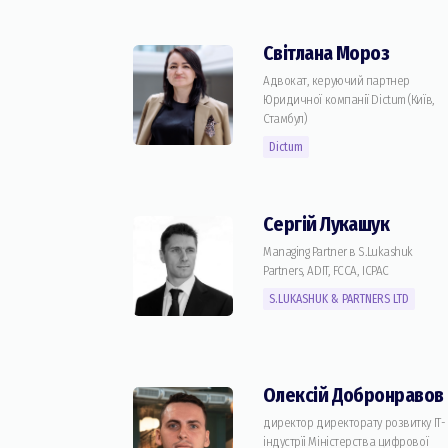
Світлана Мороз
Адвокат, керуючий партнер
Юридичної компанії Dictum (Київ,
Стамбул)
Dictum
Сергій Лукашук
Managing Partner в S.Lukashuk
Partners, ADIT, FCCA, ICPAC
S.LUKASHUK & PARTNERS LTD
Олексій Добронравов
директор директорату розвитку ІТ-
індустрїі Міністерства цифрової