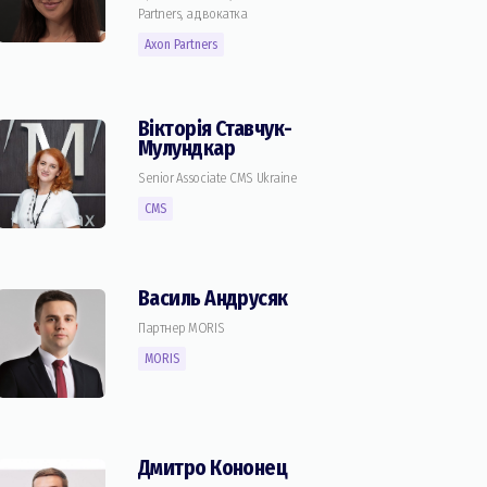
Partners, адвокатка
Axon Partners
Вікторія Ставчук-
Мулундкар
Senior Associate CMS Ukraine
CMS
Василь Андрусяк
Партнер MORIS
MORIS
Дмитро Кононец