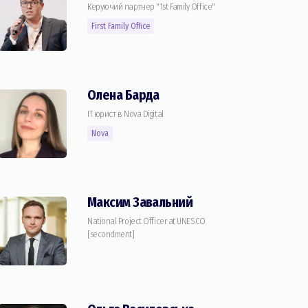
Керуючий партнер "1st Family Office"
First Family Office
Олена Барда
IT юрист в Nova Digital
Nova
Максим Завальний
National Project Officer at UNESCO
[secondment]