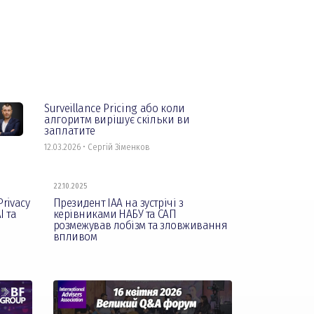
Surveillance Pricing або коли
алгоритм вирішує скільки ви
заплатите
12.03.2026 • Сергій Зіменков
22.10.2025
rivacy
Президент ІАА на зустрічі з
І та
керівниками НАБУ та САП
розмежував лобізм та зловживання
впливом