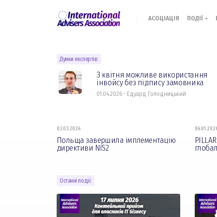
АСОЦІАЦІЯ
ПОДІЇ
Думки експертів:
З квітня можливе використання
інвойсу без підпису замовника
01.04.2026 • Едуард Голодницький
03.03.2026
06.01.202
Польща завершила імплементацію
PILLAR
директиви NIS2
глоба
Останні події: