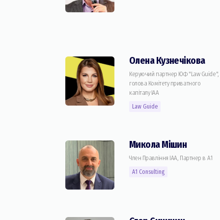
Олена Кузнечікова
Керуючий партнер ЮФ "Law Guide",
голова Комiтету приватного
капіталу IAA
Law Guide
Микола Мiшин
Член Правління IAA, Партнер в А1
А1 Consulting