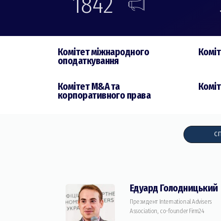
1842
Комiтет міжнародного
Комiт
оподаткування
Комiтет M&A та
Комiт
корпоративного права
СП
Едуард Голодницький
Президент International Advisers
Association, co-founder Firm24