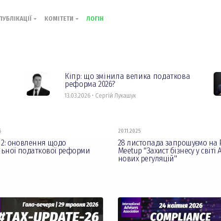
ПУБЛІКАЦІЇ
КОМІТЕТИ
ЛОГІН
Кіпр: що змінила велика податкова
реформа 2026?
13.03.2026 • Сергій Лукашук
6
20.11.2025
 2: оновлення щодо
28 листопада запрошуємо на P
льної податкової реформи
Meetup "Захист бізнесу у світі А
нових регуляцій"