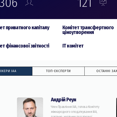
306
121
ет приватного капіталу
Комiтет трансфертного
цiноутворення
ет фінансової звітності
IT комiтет
ІКЕРИ IAA
TOП-ЕКСПЕРТИ
ОСТАННІ ЗА
Андрій Реун
Член Правління IAA, голова Комітету
міжнародного оподаткування IAA,
партнер, керівник податкової