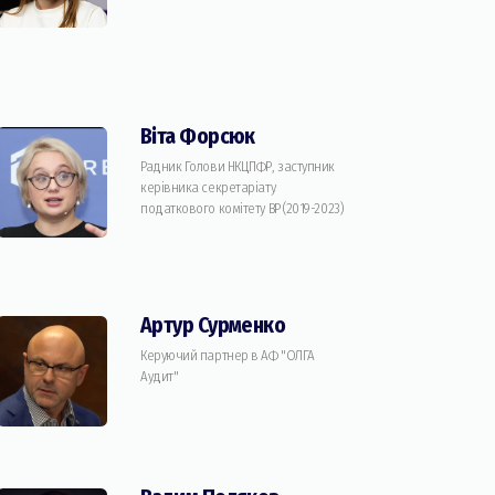
Вiта Форсюк
Радник Голови НКЦПФР, заступник
керівника секретаріату
податкового комітету ВР (2019-2023)
Артур Сурменко
Керуючий партнер в АФ "ОЛГА
Аудит"