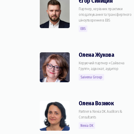
Єгор Синицин
Партнер, керівник практики
оподаткування та трансфертного
ціноутворення в EBS
EBS
Олена Жукова
Керуючий партнер «Сайвена
Групп», адвокат, аудитор
Saivena Group
Олена Вознюк
Partner в Nexia DK. Auditors &
Consultants
Nexia DK