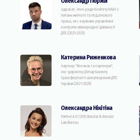
Олександр Гюржи
адвокат, член ради Комітету НААУ з
питань митного та податкового
права, екс-керівник управління
контролю міжнародної діяльності
ДПС (2021-2025)
Катерина Риженкова
партнер "Клочков та партнери",
екс-директор Департаменту
трансфертного ціноутворення ДПС
України (2021-2025)
Олександра Нікітіна
Partner в ECOVIS Bondar & Bondar
Law Bureau