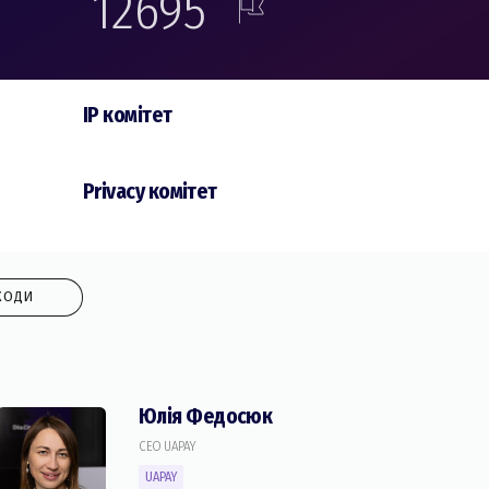
12695
IP комiтет
Privacy комiтет
ХОДИ
Юлія Федосюк
CEO UAPAY
UAPAY