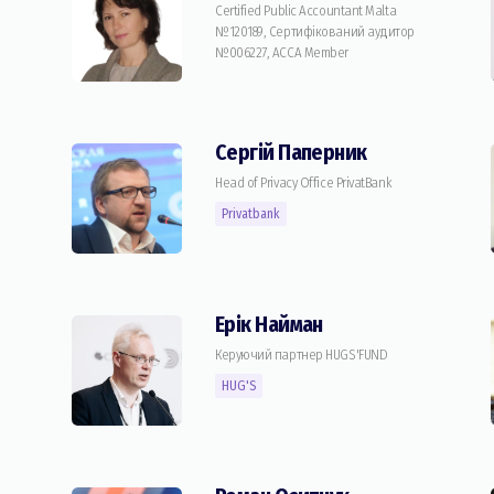
Certified Public Accountant Malta
№120189, Сертифікований аудитор
№006227, ACCA Member
Сергій Паперник
Head of Privacy Office PrivatBank
Privatbank
Ерік Найман
Керуючий партнер HUGS'FUND
HUG'S