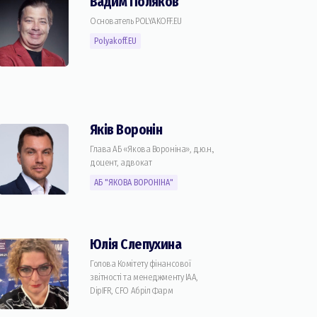
Вадим Поляков
Основатель POLYAKOFF.EU
Polyakoff.EU
Якiв Воронiн
Глава АБ «Якова Воронiна», д.ю.н.,
доцент, адвокат
АБ "ЯКОВА ВОРОНІНА"
Юлія Слепухина
Голова Комiтету фінансової
звітності та менеджменту IAA,
DipIFR, CFO Абріл Фарм