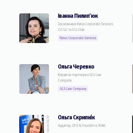
Іванна Пилип’юк
Засновниця Parus Corporate Services
CO LLC та ICG Club
Parus Corporate Services
Ольга Черевко
Керуюча партнерка GLS Law
Company
GLS Law Company
Ольга Скрипнік
Аудитор, CEO & Founder в УНАК