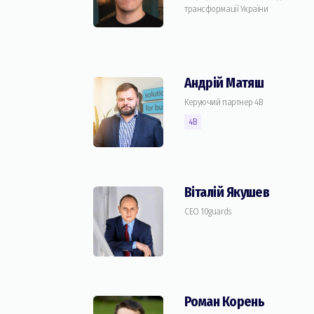
трансформації України
Андрій Матяш
Керуючий партнер 4B
4B
Віталій Якушев
CEO 10guards
Роман Корень