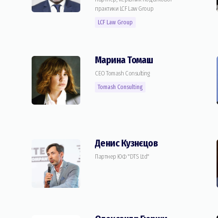
практики LCF Law Group
LCF Law Group
Марина Томаш
CEO Tomash Consulting
Tomash Consulting
Денис Кузнєцов
Партнер ЮФ "DTS Ltd"