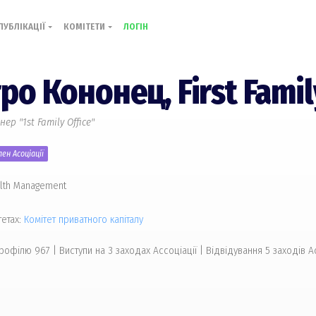
ПУБЛІКАЦІЇ
КОМІТЕТИ
ЛОГІН
ро Кононец,
First Famil
р "1st Family Office"
ен Асоціації
lth Management
тетах:
Комiтет приватного капіталу
профілю 967
|
Виступи на 3 заходах Ассоціації | Відвідування 5 заходів А