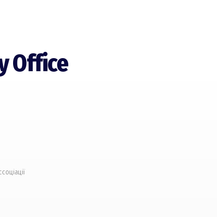
y Office
ссоціації