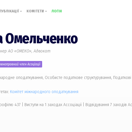
ПУБЛІКАЦІЇ
КОМІТЕТИ
ЛОГІН
а Омельченко
нер АО «ОМЕКО», Адвокат
вноправний член Асоціації
народне оподаткування, Особисте податкове структурування, Податкові 
тетах:
Комiтет міжнародного оподаткування
профілю 437
|
Виступи на 1 заходах Ассоціації | Відвідування 7 заходів Ас