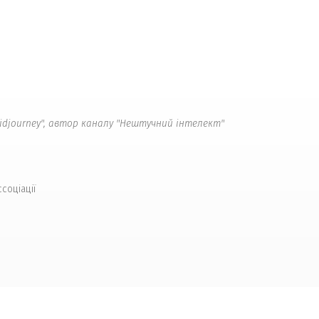
 Midjourney", автор каналу "Нештучний інтелект"
ссоціації