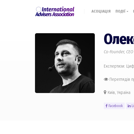
АСОЦІАЦІЯ
ПОДІЇ
Олек
Co-Founder, CE
Експертизи: Ци
Переглядів 
Київ, Україна
Facebook
L