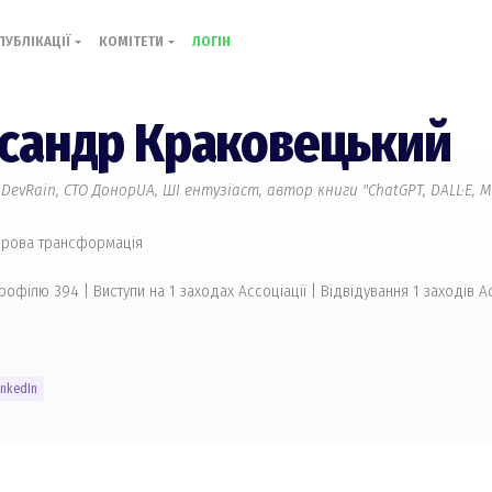
ПУБЛІКАЦІЇ
КОМІТЕТИ
ЛОГІН
сандр Краковецький
O DevRain, CTO ДонорUA, ШІ ентузіаст, автор книги "ChatGPT, DALL·E,
фрова трансформація
профілю 394
|
Виступи на 1 заходах Ассоціації | Відвідування 1 заходів А
inkedIn