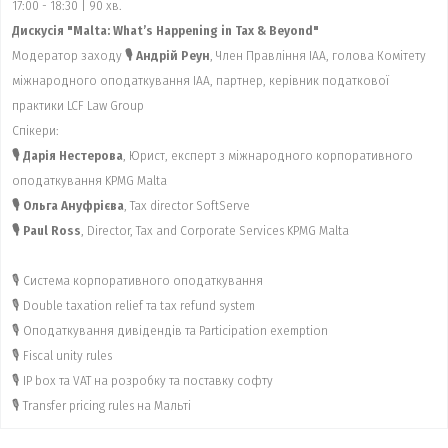
17:00 - 18:30 | 90 хв.
Дискусія "Malta: What’s Happening in Tax & Beyond"
Модератор заходу
🎙 Андрій Реун
, Член Правління IAA, голова Комітету
міжнародного оподаткування IAA, партнер, керівник податкової
практики LCF Law Group
Спікери:
🎙 Дарія Нестерова
, Юрист, експерт з міжнародного корпоративного
оподаткування KPMG Malta
🎙 Ольга Ануфрієва
, Tax director SoftServe
🎙 Paul Ross
, Director, Tax and Corporate Services KPMG Malta
🎙 Система корпоративного оподаткування
🎙 Double taxation relief та tax refund system
🎙 Оподаткування дивідендів та Participation exemption
🎙 Fiscal unity rules
🎙 IP box та VAT на розробку та поставку софту
🎙 Transfer pricing rules на Мальті