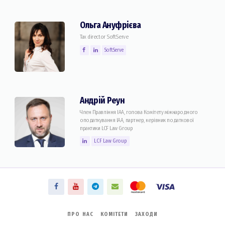
Ольга Ануфрієва
Tax director SoftServe
SoftServe
Андрій Реун
Член Правління IAA, голова Комітету міжнародного
оподаткування IAA, партнер, керівник податкової
практики LCF Law Group
LCF Law Group
ПРО НАС
КОМІТЕТИ
ЗАХОДИ