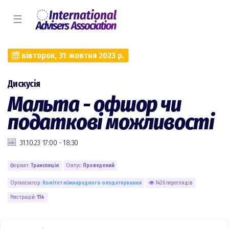
☰
вівторок, 31 жовтня 2023 р.
Дискусія
Мальта - офшор чи
податкові можливості
31.10.23 17:00 - 18:30
Формат:
Трансляція
Статус:
Проведений
Організатор:
Комiтет міжнародного оподаткування
1426 переглядів
Реєстрацій:
114