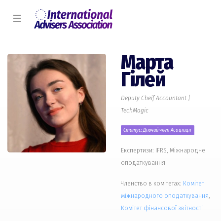
☰
Марта
Гілей
Deputy Cheif Accountant |
TechMagic
Статус: Діючий член Асоціації
Експертизи: IFRS, Міжнародне
оподаткування
Членство в комітетах:
Комiтет
міжнародного оподаткування
,
Комiтет фінансової звітності