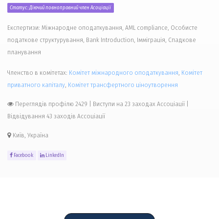
Статус: Діючий повноправний член Асоціації
Експертизи: Міжнародне оподаткування, AML compliance, Особисте
податкове структурування, Bank Introduction, Імміграція, Спадкове
планування
Членство в комітетах:
Комiтет міжнародного оподаткування
,
Комiтет
приватного капіталу
,
Комiтет трансфертного цiноутворення
Переглядів профілю 2429
|
Виступи на 23 заходах Ассоціації |
Відвідування 43 заходів Ассоціації
Київ, Україна
Facebook
LinkedIn