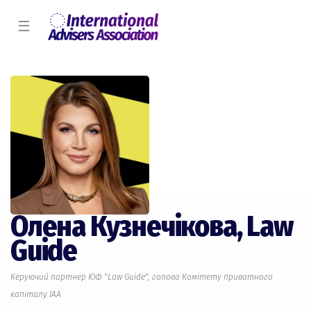
☰
Олена Кузнечікова,
Law
Guide
Керуючий партнер ЮФ "Law Guide", голова Комiтету приватного
капіталу IAA