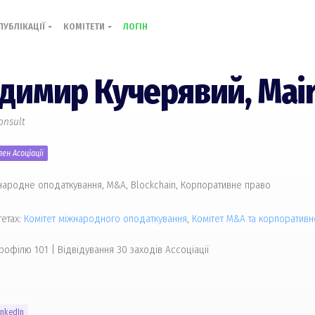
ПУБЛІКАЦІЇ
КОМІТЕТИ
ЛОГІН
димир Кучерявий,
Mair
onsult
ен Асоціації
народне оподаткування, M&A, Blockchain, Корпоративне право
тетах:
Комiтет міжнародного оподаткування
,
Комiтет M&A та корпоративн
профілю 101
|
Відвідування 30 заходів Ассоціації
inkedIn