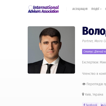
АСОЦІАЦІЯ
ПОДІЇ
Воло
Partner, Maira C
Статус: Діючий чл
Експертизи: Між
Членство в комі
Переглядів 
Київ, Україна
Facebook
L