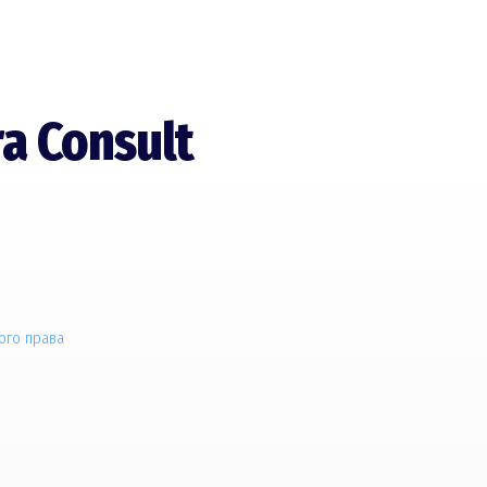
a Consult
ого права