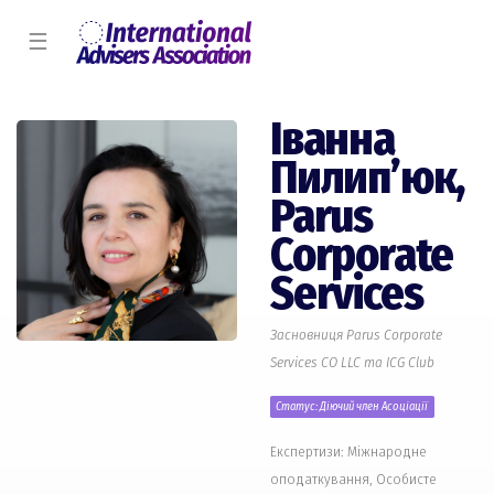
☰
Іванна
Пилип’юк,
Parus
Corporate
Services
Засновниця Parus Corporate
Services CO LLC та ICG Club
Статус: Діючий член Асоціації
Експертизи: Міжнародне
оподаткування, Особисте