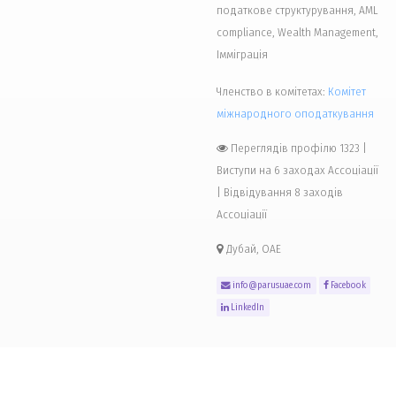
податкове структурування, AML
compliance, Wealth Management,
Імміграція
Членство в комітетах:
Комiтет
міжнародного оподаткування
Переглядів профілю 1323
|
Виступи на 6 заходах Ассоціації
| Відвідування 8 заходів
Ассоціації
Дубай, ОАЕ
info@parusuae.com
Facebook
LinkedIn