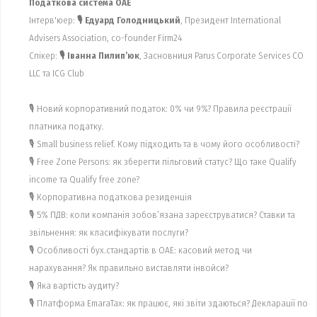
Податкова система ОАЕ
Інтерв'юер:
🎙 Едуард Голодницький
, Президент International
Advisers Association, co-founder Firm24
Спікер:
🎙 Іванна Пилип’юк
, Засновниця Parus Corporate Services CO
LLC та ICG Club
🎙 Новий корпоративний податок: 0% чи 9%? Правила реєстрації
платника податку.
🎙 Small business relief. Кому підходить та в чому його особливості?
🎙 Free Zone Persons: як зберегти пільговий статус? Що таке Qualify
income та Qualify free zone?
🎙 Корпоративна податкова резиденція
🎙 5% ПДВ: коли компанія зобов’язана зареєструватися? Ставки та
звільнення: як класифікувати послуги?
🎙 Особливості бух.стандартів в ОАЕ: касовий метод чи
нарахування? Як правильно виставляти інвойси?
🎙 Яка вартість аудиту?
🎙 Платформа EmaraTax: як працює, які звіти здаються? Декларації по