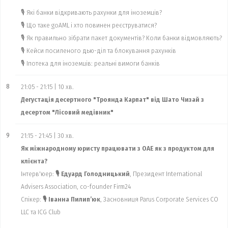
🎙 Які банки відкривають рахунки для іноземців?
🎙 Що таке goAML і хто повинен реєструватися?
🎙 Як правильно зібрати пакет документів? Коли банки відмовляють?
🎙 Кейси посиленого дью-діл та блокування рахунків
🎙 Іпотека для іноземців: реальні вимоги банків
8
21:05 - 21:15 | 10 хв.
Дегустація десертного "Троянда Карпат" від Шато Чизай з
десертом "Лісовий медівник"
9
21:15 - 21:45 | 30 хв.
Як міжнародному юристу працювати з ОАЕ як з продуктом для
клієнта?
Інтерв'юер:
🎙 Едуард Голодницький
, Президент International
Advisers Association, co-founder Firm24
Спікер:
🎙 Іванна Пилип’юк
, Засновниця Parus Corporate Services CO
LLC та ICG Club