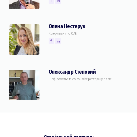
Олена Нестерук
Консультант по ОАЕ
Олександр Степовий
Шеф-сомельє та co-founder ресторану "Глек"