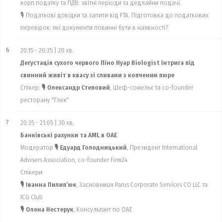
корп.податку та ПДВ: звітні періоди та дедлайни подачі.
🎙 Податкові довідки та запити від FTA. Підготовка до податкових
перевірок: які документи повинні бути в наявності?
6
20:15 - 20:35 | 20 хв.
Дегустація сухого червого Піно Нуар Biologist Інтрига під
свинний живіт в квасу зі сливами з копченим пюре
Спікер:
🎙 Олександр Степовий
, Шеф-сомельє та co-founder
ресторану "Глек"
7
20:35 - 21:05 | 30 хв.
Банківські рахунки та AML в ОАЕ
Модератор
🎙 Едуард Голодницький
, Президент International
Advisers Association, co-founder Firm24
Спікери:
🎙 Іванна Пилип’юк
, Засновниця Parus Corporate Services CO LLC та
ICG Club
🎙 Олена Нестерук
, Консультант по ОАЕ