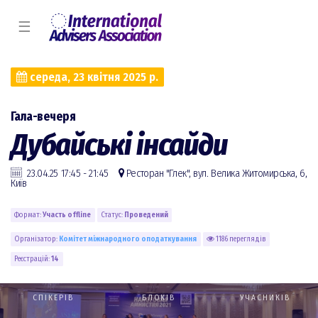
☰
середа, 23 квітня 2025 р.
Гала-вечеря
Дубайські інсайди
23.04.25 17:45 - 21:45
Ресторан "Глек", вул. Велика Житомирська, 6,
Київ
Формат:
Участь offline
Статус:
Проведений
Організатор:
Комiтет міжнародного оподаткування
1186 переглядів
Реєстрацій:
14
СПІКЕРІВ
БЛОКІВ
УЧАСНИКІВ