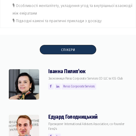
🎙 Особливості менталітету, укладення угод та внутрішньої взаємодії
між еміратами
🎙 Підводні камені та практичні приклади з досвіду
СПІКЕРИ
Іванна Пилип’юк
Засновниця Parus Corporate Services CO LLC та ICG Club
Parus Corporate Services
Едуард Голодницький
Президент International Advisers Association, co-founder
Firm24