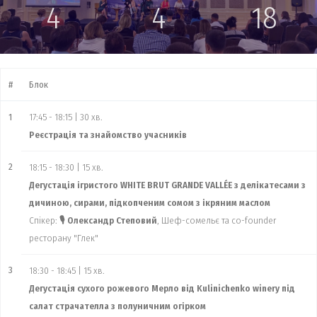
4
4
18
#
Блок
1
17:45 - 18:15 | 30 хв.
Реєстрація та знайомство учасників
2
18:15 - 18:30 | 15 хв.
Дегустація ігристого WHITE BRUT GRANDE VALLÉE з делікатесами з
дичиною, сирами, підкопченим сомом з ікряним маслом
Спікер:
🎙 Олександр Степовий
, Шеф-сомельє та co-founder
ресторану "Глек"
3
18:30 - 18:45 | 15 хв.
Дегустація сухого рожевого Мерло від Kulinichenko winery під
салат страчателла з полуничним огірком