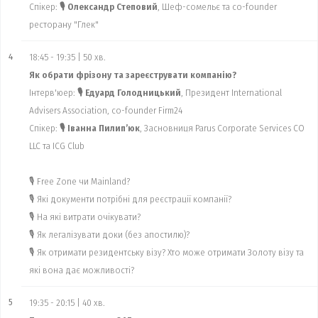
Спікер:
🎙 Олександр Степовий
, Шеф-сомельє та co-founder
ресторану "Глек"
4
18:45 - 19:35 | 50 хв.
Як обрати фрізону та зареєструвати компанію?
Інтерв'юер:
🎙 Едуард Голодницький
, Президент International
Advisers Association, co-founder Firm24
Спікер:
🎙 Іванна Пилип’юк
, Засновниця Parus Corporate Services CO
LLC та ICG Club
🎙 Free Zone чи Mainland?
🎙 Які документи потрібні для реєстрації компанії?
🎙 На які витрати очікувати?
🎙 Як легалізувати доки (без апостилю)?
🎙 Як отримати резидентську візу? Хто може отримати Золоту візу та
які вона дає можливості?
5
19:35 - 20:15 | 40 хв.