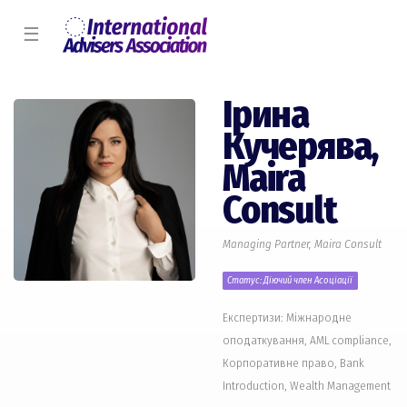
☰
Ірина
Кучерява,
Maira
Consult
Managing Partner, Maira Consult
Статус: Діючий член Асоціації
Експертизи: Міжнародне
оподаткування, AML compliance,
Корпоративне право, Bank
Introduction, Wealth Management