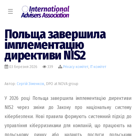
☰
Польща завершила
імплементацію
директиви NIS2
03 березня 2026
339
Privacy комiтет
,
IT комiтет
Автор:
Сергій Зіменков
, DPO at NOVA group
У 2026 році Польща завершила імплементацію директиви
NIS2 через зміни до Закону про національну систему
кібербезпеки. Нові правила формують системний підхід до
управління кіберризиками для компаній, що працюють на
польському ринку або надають послуги польським