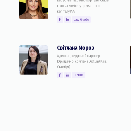
Керуючий партнер ЮФ "Law Guide",
голова Комiтету приватного
капіталу IAA
Law Guide
Світлана Мороз
Адвокат, керуючий партнер
Юридичної компанії Dictum (Київ,
Стамбул)
Dictum