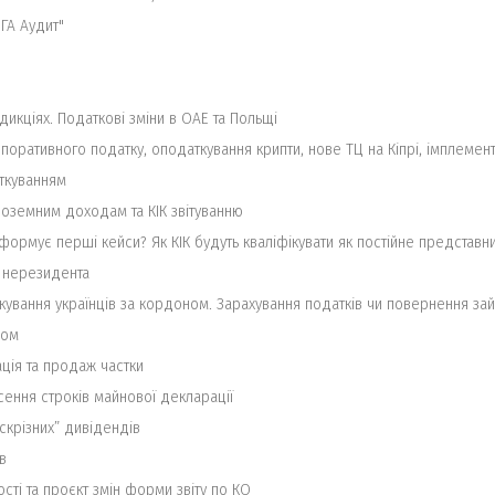
ГА Аудит"
икціях. Податкові зміни в ОАЕ та Польщі
поративного податку, оподаткування крипти, нове ТЦ на Кіпрі, імплемент
аткуванням
іноземним доходам та КІК звітуванню
 формує перші кейси? Як КІК будуть кваліфікувати як постійне предста
с нерезидента
даткування українців за кордоном. Зарахування податків чи повернення 
ном
ація та продаж частки
сення строків майнової декларації
скрізних” дивідендів
в
ості та проєкт змін форми звіту по КО