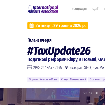
АСОЦІАЦІЯ
ПОДІЇ
пʼятниця, 29 травня 2026 р.
Гала-вечеря
#TaxUpdate26
Податкові реформи Кіпру, в Польщі, ОАЕ
29.05.26 17:45 - 21:45
Ресторан SHO, вул. Ме
Формат:
Участь offline
Статус:
Проведений
Організато
СПІКЕРІВ