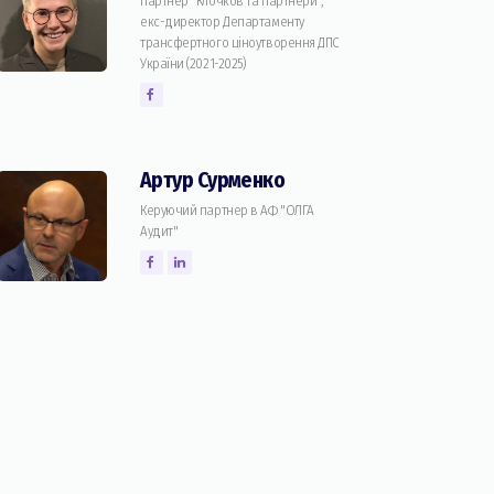
партнер "Клочков та партнери",
екс-директор Департаменту
трансфертного ціноутворення ДПС
України (2021-2025)
Артур Сурменко
Керуючий партнер в АФ "ОЛГА
Аудит"