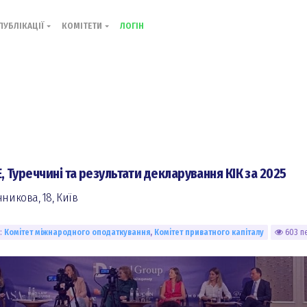
ПУБЛІКАЦІЇ
КОМІТЕТИ
ЛОГІН
, Туреччині та результати декларування КІК за 2025
чникова, 18, Київ
р:
Комiтет міжнародного оподаткування
,
Комiтет приватного капіталу
603 п