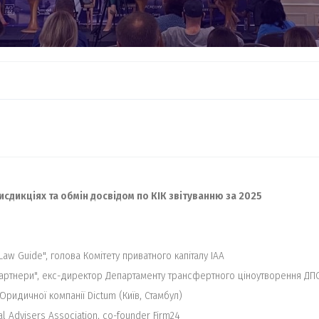
дикціях та обмін досвідом по КІК звітуванню за 2025
aw Guide", голова Комiтету приватного капіталу IAA
партнери", екс-директор Департаменту трансфертного ціноутворення ДПС 
Юридичної компанії Dictum (Київ, Стамбул)
al Advisers Association, co-founder Firm24