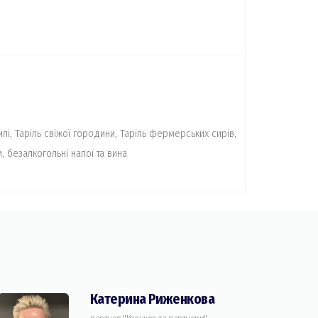
лі, Таріль свіжої городини, Таріль фермерських сирів,
, безалкогольні напої та вина
Катерина Риженкова