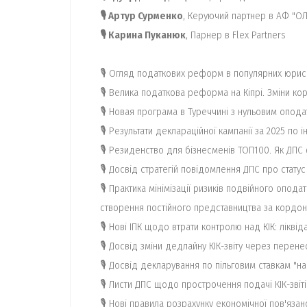
🎙 Артур Сурменко
, Керуючий партнер в АФ "ОЛ
🎙 Карина Пуканюк
, Парнер в Flex Partners
🎙 Огляд податкових реформ в популярних юрисд
🎙 Велика податкова реформа на Кіпрі. Зміни кор
🎙 Новая програма в Туреччині з нульовим опод
🎙 Результати деклараційної кампанії за 2025 по 
🎙 Резиденство для бізнесменів ТОП100. Як ДПС
🎙 Досвід стратегій повідомлення ДПС про стату
🎙 Практика мінімізації ризиків подвійного опо
створення постійного представництва за кордо
🎙 Нові ІПК щодо втрати контролю над КІК: ліквід
🎙 Досвід зміни дедлайну КІК-звіту через перене
🎙 Досвід декларування по пільговим ставкам "на
🎙 Листи ДПС щодо прострочення подачі КІК-звіті
🎙 Нові правила розрахунку економічної пов'язан