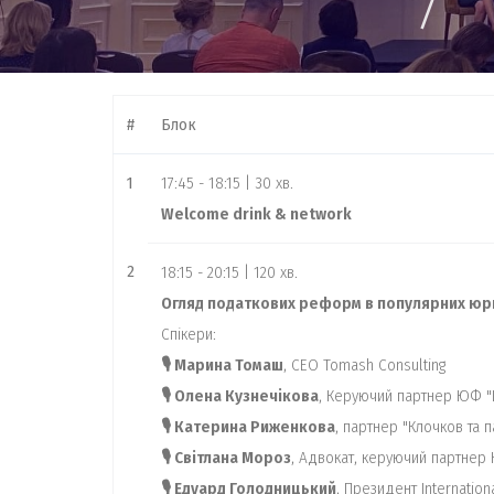
7
#
Блок
1
17:45 - 18:15 | 30 хв.
Welcome drink & network
2
18:15 - 20:15 | 120 хв.
Огляд податкових реформ в популярних юрис
Спікери:
🎙 Марина Томаш
, CEO Tomash Consulting
🎙 Олена Кузнечікова
, Керуючий партнер ЮФ "L
🎙 Катерина Риженкова
, партнер "Клочков та 
🎙 Світлана Мороз
, Адвокат, керуючий партнер 
🎙 Едуард Голодницький
, Президент Internation