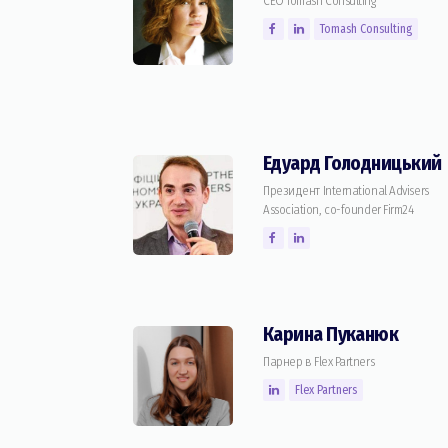
CEO Tomash Consulting
Tomash Consulting
Едуард Голодницький
Президент International Advisers
Association, co-founder Firm24
Карина Пуканюк
Парнер в Flex Partners
Flex Partners