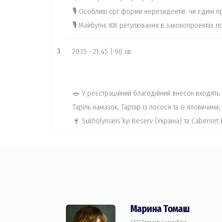
🎙 Особливі орг.форми нерезидентів: чи єдині п
🎙 Майбутнє КІК регулювання в законопроектах п
3
20:15 - 21:45 | 90 хв.
🥗 У реєстраційний благодійний внесок входять с
Таріль намазок, Тартар із лосося та із яловичини
🍷 Sukholymans`kyi Reserv (Україна) та Cabernet 
Марина Томаш