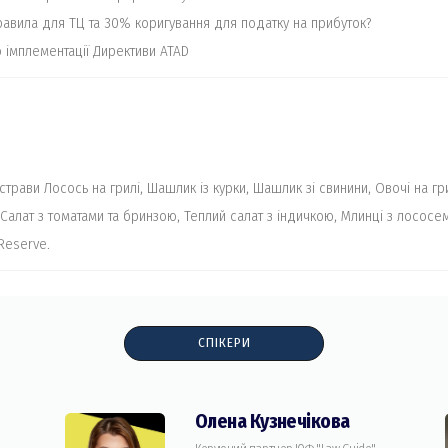
равила для ТЦ та 30% коригування для податку на прибуток?
о імплементації Директиви ATAD
трави Лосось на грилі, Шашлик із курки, Шашлик зі свинини, Овочі на гри
, Салат з томатами та бринзою, Теплий салат з індичкою, Млинці з лососем
Reserve.
СПІКЕРИ
Олена Кузнечікова