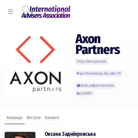
☰
Axon
Partners
https://axon.partners
вул. Коновальця, 36е, офіс 217
poke_us@axon.partners
LinkedIn
Команда
Виступи
Вакансії
Оксана Задніпровська