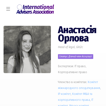
☰
Анастасія
Орлова
Head of legal, Giti2c
Статус: Діючий член Асоціації
Експертизи: IT право,
Корпоративне право
Членство в комітетах:
Комiтет
міжнародного оподаткування
,
IP комiтет
,
Комiтет M&A та
корпоративного права
,
IT
комiтет
,
Privacy комiтет