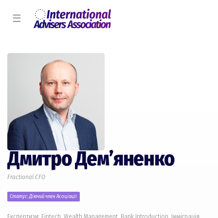
☰
Дмитро Демʼяненко
Fractional CFO
Статус: Діючий член Асоціації
Експертизи: Fintech, Wealth Management, Bank Introduction, Імміграція,