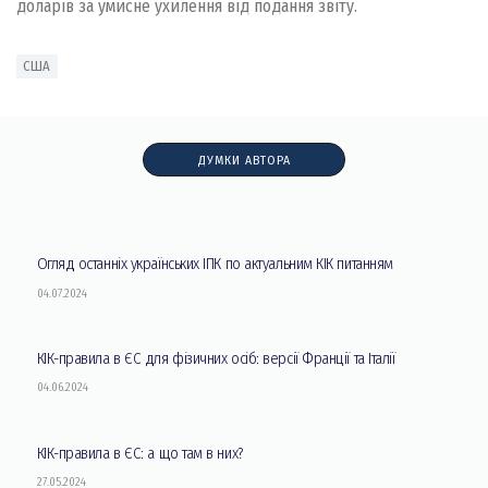
доларів за умисне ухилення від подання звіту.
США
ДУМКИ АВТОРА
Огляд останніх українських ІПК по актуальним КІК питанням
04.07.2024
КІК-правила в ЄС для фізичних осіб: версії Франції та Італії
04.06.2024
КІК-правила в ЄС: а що там в них?
27.05.2024