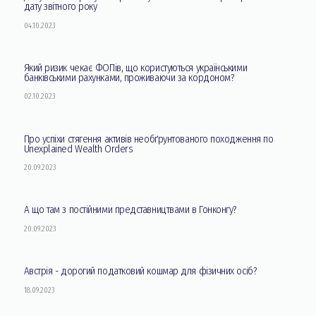
дату звітного року
04.10.2023
Який ризик чекає ФОПів, що користуються українськими
банківськими рахунками, проживаючи за кордоном?
02.10.2023
Про успіхи стягення активів необґрунтованого походження по
Unexplained Wealth Orders
20.09.2023
А що там з постійними представництвами в Гонконгу?
20.09.2023
Австрія - дорогий податковий кошмар для фізичних осіб?
18.09.2023