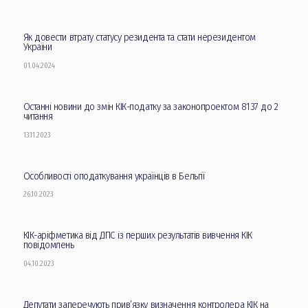
Як довести втрату статусу резидента та стати нерезидентом
України
01.04.2024
Останні новини до змін КІК-податку за законопроектом 8137 до 2
читання
13.11.2023
Особливості оподаткування українців в Бельгії
26.10.2023
КІК-аріфметика від ДПС із перших результатів вивчення КІК
повідомлень
04.10.2023
Депутати заперечують прив’язку визначення контролера КІК на