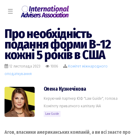
☰
Про необхідність
подання форми В-12
кожні 5 років в США
12 листопада 2023
1006
Комiтет міжнародного
оподаткування
Олена Кузнечікова
Керуючий партнер ЮФ "Law Guide", голова
Комiтету приватного капіталу IAA
Law Guide
Агов, власники американських компаній, а ви всі знаєте про