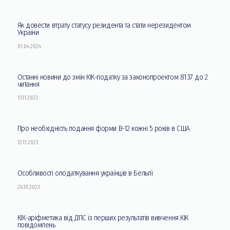
Як довести втрату статусу резидента та стати нерезидентом
України
01.04.2024
Останні новини до змін КІК-податку за законопроектом 8137 до 2
читання
13.11.2023
Про необхідність подання форми В-12 кожні 5 років в США
12.11.2023
Особливості оподаткування українців в Бельгії
26.10.2023
КІК-аріфметика від ДПС із перших результатів вивчення КІК
повідомлень