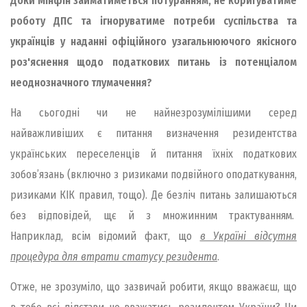
Доки Мінфін займатиметься потуранням, не коригуватиме
роботу ДПС та ігноруватиме потреби суспільства та
українців у наданні офіційного узагальнюючого якісного
роз'яснення щодо податкових питань із потенціалом
неоднозначного тлумачення?
На сьогодні чи не найнезрозумілішими серед
найважливіших є питання визначення резидентства
українських переселенців й питання їхніх податкових
зобов’язань (включно з ризиками подвійного оподаткування,
ризиками КІК правил, тощо). Де безліч питань залишаються
без відповідей, щє й з множинним трактуванням.
Наприклад, всім відомий факт, що
в Україні відсутня
процедура для втрати статусу резидента
.
Отже, не зрозуміло, що зазвичай робити, якщо вважаєш, що