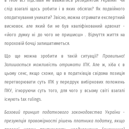
в тебе всі підстави не вважатись резидентом України? Чи
слід взагалі щось робити і в яких обсягах? Як подвійного
оподаткування уникати? Звісно, можна отримати експертний
висновок. але який би не був кваліфікований адвокат -
«його думку ні до чого не пришиєш» . Відчуття життя на
пороховій бочці залишатиметься.
Що ще можна зробити в такій ситуації?
Правильно!
Залишається можливість отримати ІПК.
Але ж, хіба є в
цьому сенс, якщо схоже, що в податківців свідома позиція
перетворювати суть ІПК у передрук вибіркових положень
ПКУ, ігноруючи суть того, для чого у всьому світі взагалі
існують tax rulings.
Базовий принцип податкового законодавства України -
презумпція правомірності рішень платника податку, якщо