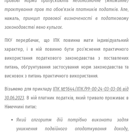
правові норми припускають неоднозначне (множинне)
трактування прав та обов'язків платників податків
. Але,
нажаль,
принцип правової визначеності в податковому
законодавстві явно кульгає
.
ПКУ передбачає, що ІПК повинна мати індивідуальний
характер, і в ній повинно бути роз’яснення практичного
використання податкового законодавства з поставлених
питань, обґрунтування застосування норм законодавства та
висновок з питань практичного використання.
Візьмемо для прикладу
ІПК №1644/ІПК/99-00-24-03-03-06 від
30.06.2023
. В ній платник податків, який тривало проживає в
Німеччині питає:
Який алгоритм дій потрібно виконати задля
уникнення подвійного оподаткування доходу,