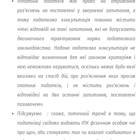
«платник податків має право на отримання
роз’яснень на поставлені у зверненні запитання, а
тому податкова консультація повинна містити
чіткі відповіді на такі запитання, які не допускають
двозначного трактування норми податкового
законодавства. Надана податкова консультація не
відповідає визначеним для неї законом критеріям і
нею неможливо керуватися, оскільки немає будь-якої
вказівки на спосіб дій, про роз’яснення яких просив
платник податків, і не містить роз’яснень і
відповідей на два останні запитання, поставлені
позивачем».
Підсумуємо : схоже, поточний тренд в тому, що
податківці свідомо видають ІПК фізичним особам «ні
про що», аби спонукати тих чи взагалі «забивати» в