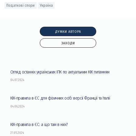
Податкові спори
Україна
ДУМКИ АВТОРА
ЗАХОДИ
Огляд останніх українських ІПК по актуальним КІК питанням
04.07.2024
КІК-правила в ЄС для фізичних осіб: версії Франції та Італії
04.06.2024
КІК-правила в ЄС: а що там в них?
27.05.2024