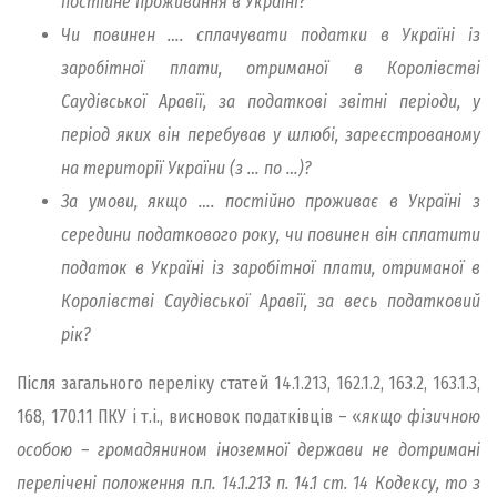
постійне проживання в Україні?
Чи повинен …. сплачувати податки в Україні із
заробітної плати, отриманої в Королівстві
Саудівської Аравії, за податкові звітні періоди, у
період яких він перебував у шлюбі, зареєстрованому
на території України (з … по …)?
За умови, якщо …. постійно проживає в Україні з
середини податкового року, чи повинен він сплатити
податок в Україні із заробітної плати, отриманої в
Королівстві Саудівської Аравії, за весь податковий
рік?
Після загального переліку статей 14.1.213, 162.1.2, 163.2, 163.1.3,
168, 170.11 ПКУ і т.і., висновок податківців – «
якщо фізичною
особою – громадянином іноземної держави не дотримані
перелічені положення п.п. 14.1.213 п. 14.1 ст. 14 Кодексу, то з