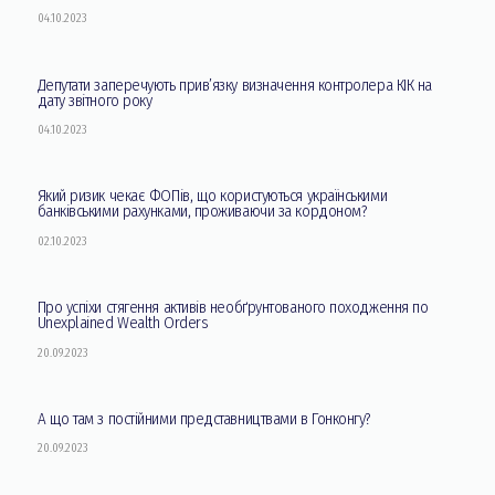
04.10.2023
Депутати заперечують прив’язку визначення контролера КІК на
дату звітного року
04.10.2023
Який ризик чекає ФОПів, що користуються українськими
банківськими рахунками, проживаючи за кордоном?
02.10.2023
Про успіхи стягення активів необґрунтованого походження по
Unexplained Wealth Orders
20.09.2023
А що там з постійними представництвами в Гонконгу?
20.09.2023