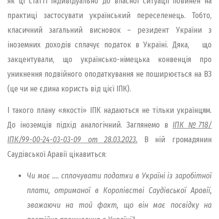
як ці статті індивідуально до власної ситуації повинен на
практиці застосувати український переселенець. Тобто,
класичний загальний висновок – резидент України з
іноземних доходів сплачує податок в Україні. Дяка, що
закцентували, що українсько-німецька конвенція про
уникнення подвійного оподаткування не поширюється на ВЗ
(це чи не єдина користь від цієї ІПК).
І такого плану «якості» ІПК надаються не тільки українцям.
До іноземців підхід аналогічний. Заглянемо в
ІПК №718/
ІПК/99-00-24-03-03-09 от 28.03.2023.
В ній громадянин
Саудівської Аравії цікавиться:
Чи має .… сплачувати податки в Україні із заробітної
плати, отриманої в Королівстві Саудівської Аравії,
зважаючи на той факт, що він має посвідку на