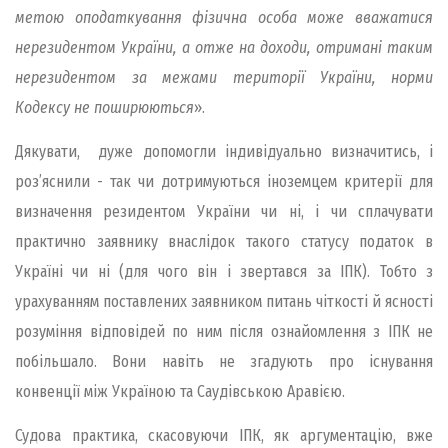
метою оподаткування фізична особа може вважатися
нерезидентом України, а отже на доходи, отримані таким
нерезидентом за межами території України, норми
Кодексу не поширюються
».
Дякувати, дуже допомогли індивідуально визначитись, і
роз’яснили - так чи дотримуються іноземцем критерії для
визначення резидентом України чи ні, і чи сплачувати
практично заявнику внаслідок такого статусу податок в
Україні чи ні (для чого він і звертався за ІПК). Тобто з
урахуванням поставлених заявником питань чіткості й ясності
розуміння відповідей по ним після ознайомлення з ІПК не
побільшало. Вони навіть не згадують про існування
конвенції між Україною та Саудівською Аравією.
Судова практика, скасовуючи ІПК, як аргументацію, вже