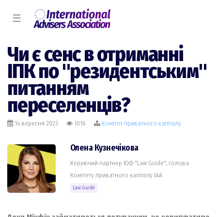
☰
Чи є сенс в отриманні
ІПК по "резидентським"
питанням
переселенців?
14 вересня 2023
1016
Комiтет приватного капіталу
Олена Кузнечікова
Керуючий партнер ЮФ "Law Guide", голова
Комiтету приватного капіталу IAA
Law Guide