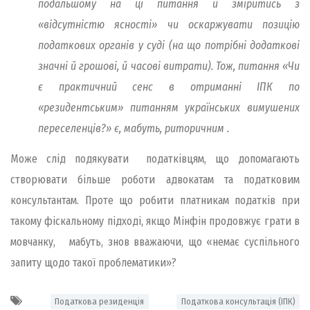
подальшому на ці питання й зміритись з
«відсутністю ясності» чи оскаржувати позицію
податкових органів у суді (на що потрібні додаткові
значні й грошові, й часові витрати). Тож, питання «Чи
є практичний сенс в отриманні ІПК по
«резидентським» питанням українських вимушених
переселенців?» є, мабуть, риторичним .
Може слід подякувати податківцям, що допомагають
створювати більше роботи адвокатам та податковим
консультантам. Проте що робити платникам податків при
такому фіскальному підході, якщо Мінфін продовжує грати в
мовчанку, мабуть, знов вважаючи, що «немає суспільного
запиту щодо такої проблематики»?
Податкова резиденція
Податкова консультація (ІПК)