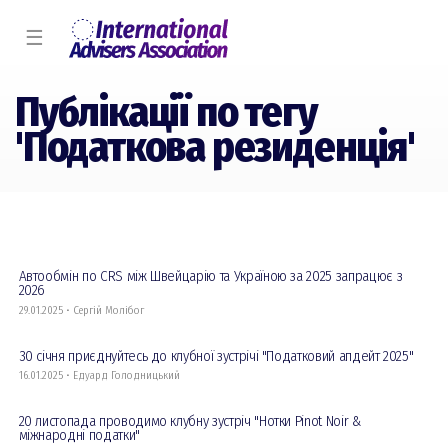
☰
Публікації по тегу
'Податкова резиденція'
Автообмін по CRS між Швейцарію та Україною за 2025 запрацює з
2026
29.01.2025 • Сергій Молiбог
30 січня приєднуйтесь до клубної зустрічі "Податковий апдейт 2025"
16.01.2025 • Едуард Голодницький
20 листопада проводимо клубну зустріч "Нотки Pinot Noir &
міжнародні податки"