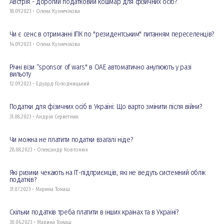
Австрія - дорогий податковий кошмар для фізичних осіб?
18.09.2023 • Олена Кузнечікова
Чи є сенс в отриманні ІПК по "резидентським" питанням переселенців?
14.09.2023 • Олена Кузнечікова
Річні візи “sponsor of wars" в ОАЕ автоматично анулюють у разі
вильоту
12.09.2023 • Едуард Голодницький
Податки для фізичних осіб в Україні: Що варто змінити після війни?
31.08.2023 • Андрій Серветник
Чи можна не платити податки взагалі ніде?
28.08.2023 • Олександр Ковтонюк
Які ризики чекають на ІТ-підприємців, які не ведуть системний облік
податків?
31.07.2023 • Марина Томаш
Скільки податків треба платити в інших країнах та в Україні?
30.06.2023 • Марина Томаш