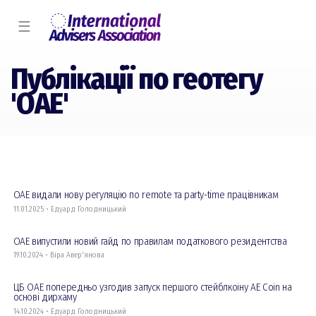
☰
Публікації по геотегу
'ОАЕ'
ОАЕ видали нову регуляцію по remote та party-time працівникам
11.01.2025 • Едуард Голодницький
ОАЕ випустили новий гайд по правилам податкового резидентства
19.10.2024 • Віра Авер'янова
ЦБ ОАЕ попередньо узгодив запуск першого стейблкоіну AE Coin на
основі дирхаму
14.10.2024 • Едуард Голодницький