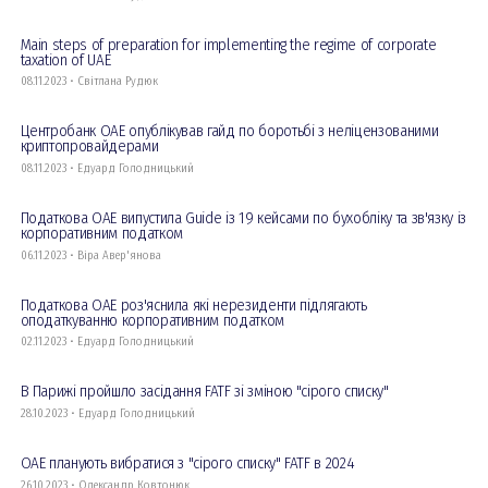
Main steps of preparation for implementing the regime of corporate
taxation of UAE
08.11.2023 • Світлана Рудюк
Центробанк ОАЕ опублікував гайд по боротьбі з неліцензованими
криптопровайдерами
08.11.2023 • Едуард Голодницький
Податкова ОАЕ випустила Guide із 19 кейсами по бухобліку та зв'язку із
корпоративним податком
06.11.2023 • Віра Авер'янова
Податкова ОАЕ роз'яснила які нерезиденти підлягають
оподаткуванню корпоративним податком
02.11.2023 • Едуард Голодницький
В Парижі пройшло засідання FATF зі зміною "сірого списку"
28.10.2023 • Едуард Голодницький
ОАЕ планують вибратися з "сірого списку" FATF в 2024
26.10.2023 • Олександр Ковтонюк