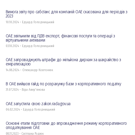
Вимога звіту про сабстанс для компаній ОАЕ скасована для періодів з
2023
10.10.2024 • Едуард Голодницький
ОАЕ звільнили від ПДВ експорт, фінансові послуги та операції з
віртуальними активами
03.10.2024 • Едуард Голодницький
ОАЕ запроваджують штрафи до мільйона дирхам за шахрайство з
еміратизацією
14.08.2024 • Олександр Ковтонюк
В ОАЕ вийшов гайд по розрахунку бази з корпоративного податку
31.07.2024 • Віра Авер'янова
ОАЕ запустила свою zakon.rada.gov.ua
06.02.2024 • Едуард Голодницький
Основні етапи підготовки до впровадження режиму корпоративного
оподаткування ОАЕ
08.11.2023 • Світлана Рудюк