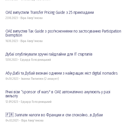
ОАЕ випустили Transfer Pricing Guide з 25 прикладами
23.10.2023 • Віра Авер'янова
ОАЕ випустив Tax Guide з роз'ясненнями по застосуванню Participation
Exemption
16.10.2023 • Віра Авер'янова
Дубаї опублікували зручні гайдлайни для IT стартапів
13.10.2023 • Едуард Голодницький
Абу-Дабі та Дубай визнані одними з найкращих міст digital nomades
04.10.2023 • Іванна Пилипюк (2 аккаунт)
Річні візи “sponsor of wars" в ОАЕ автоматично анулюють у разі
вильоту
12.09.2023 • Едуард Голодницький
🇫🇷 Заплати налоги во Франции и спи спокойно…в Дубаи
04.03.2021 • Віра Авер'янова