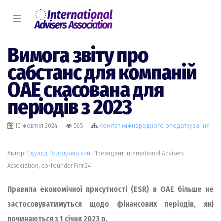
☰
Вимога звіту про
сабстанс для компаній
ОАЕ скасована для
періодів з 2023
10 жовтня 2024
565
Комiтет міжнародного оподаткування
Автор:
Едуард Голодницький
, Президент International Advisers
Association, co-founder Firm24
Правила економічної присутності (ESR) в ОАЕ більше не
застосовуватимуться щодо фінансових періодів, які
починаються з 1 січня 2023 р.