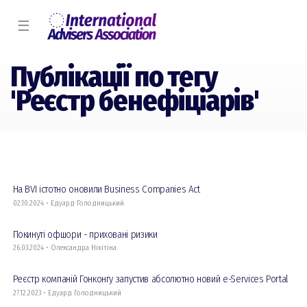
☰
Публікації по тегу
'Реєстр бенефіціарів'
На BVI істотно оновили Business Companies Act
02.10.2024 • Едуард Голодницький
Покинуті офшори - приховані ризики
26.03.2024 • Олександра Нікітіна
Реєстр компаній Гонконгу запустив абсолютно новий e-Services Portal
27.12.2023 • Едуард Голодницький