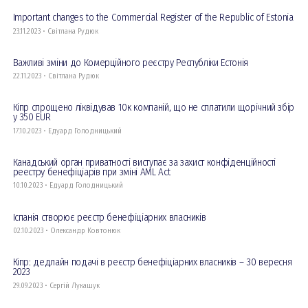
Important changes to the Commercial Register of the Republic of Estonia
23.11.2023 • Світлана Рудюк
Важливі зміни до Комерційного реєстру Республіки Естонія
22.11.2023 • Світлана Рудюк
Кіпр спрощено ліквідував 10к компаній, що не сплатили щорічний збір
у 350 EUR
17.10.2023 • Едуард Голодницький
Канадський орган приватності виступає за захист конфіденційності
реестру бенефіціарів при зміні AML Act
10.10.2023 • Едуард Голодницький
Іспанія створює реєстр бенефіціарних власників
02.10.2023 • Олександр Ковтонюк
Кіпр: дедлайн подачі в реєстр бенефіціарних власників – 30 вересня
2023
29.09.2023 • Сергій Лукашук