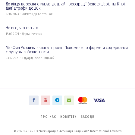
До кінця вересня спливає дедлайн реєстрації бенефіціарів на Кіпрі.
Далі штрафи до 20к
27.09.2023 • Олександр Ковтонюк
Не всё, что скрыто
18.02.2021 • Дарья Невская
МинФин Украины выкатил проект Положения о форме и содержании
структуры собственности
03.02.2021 • Едуард Голодницький
ПРО НАС
КОМІТЕТИ
ЗАХОДИ
© 2020-2026. ГО "Міжнародна Асоціація Радників". International Advisers