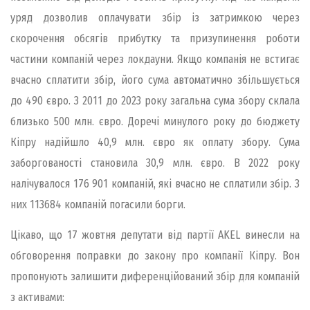
уряд дозволив оплачувати збір із затримкою через
скорочення обсягів прибутку та призупинення роботи
частини компаній через локдауни. Якщо компанія не встигає
вчасно сплатити збір, його сума автоматично збільшується
до 490 євро. З 2011 до 2023 року загальна сума збору склала
близько 500 млн. євро. Доречі минулого року до бюджету
Кіпру надійшло 40,9 млн. євро як оплату збору. Сума
заборгованості становила 30,9 млн. євро. В 2022 року
налічувалося 176 901 компаній, які вчасно не сплатили збір. З
них 113684 компаній погасили борги.
Цікаво, що 17 жовтня депутати від партії AKEL винесли на
обговорення поправки до закону про компанії Кіпру. Вон
пропонують залишити диференційований збір для компаній
з активами: