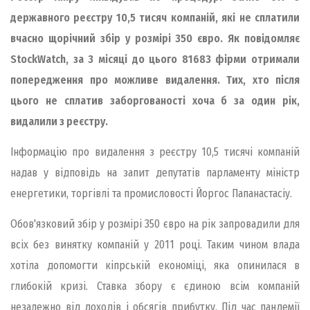
державного реєстру 10,5 тисяч компаній, які не сплатили
вчасно щорічний збір у розмірі 350 євро. Як повідомляє
StockWatch, за 3 місяці до цього 81683 фірми отримали
попередження про можливе видалення. Тих, хто після
цього не сплатив заборгованості хоча б за один рік,
видалили з реєстру.
Інформацію про видалення з реєстру 10,5 тисячі компаній
надав у відповідь на запит депутатів парламенту міністр
енергетики, торгівлі та промисловості Йоргос Папанастасіу.
Обов'язковий збір у розмірі 350 євро на рік запровадили для
всіх без винятку компаній у 2011 році. Таким чином влада
хотіла допомогти кіпрській економіці, яка опинилася в
глибокій кризі. Ставка збору є єдиною всім компаній
незалежно від доходів і обсягів прибутку. Під час пандемії