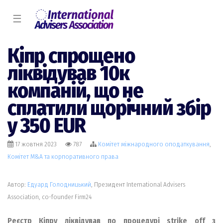
☰
Кіпр спрощено
ліквідував 10к
компаній, що не
сплатили щорічний збір
у 350 EUR
17 жовтня 2023
787
Комiтет міжнародного оподаткування
,
Комiтет M&A та корпоративного права
Автор:
Едуард Голодницький
, Президент International Advisers
Association, co-founder Firm24
Реєстр Кіпру ліквідував по процедурі strike off з