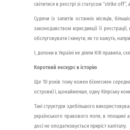
світитися в реєстрі зі статусом “strike off”,
Судячи із запитів останніх місяців, біль
законодавством юрисдикції її реєстрації, 
обслуговувати і кинути, як то кажуть, нап
І, допоки в Україні не діяли КІК правила, с
Короткий екскурс в історію
Ще 10 років тому кожен бізнесмен середн
острови) і, щонайменше, одну Кіпрську ком
Такі структури здебільшого використовува
українського правового поля, в площині ан
досі не оподатковується приріст капіталу.