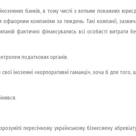
іноземних банків, в тому числі з вельми поважних юрисд
ки офшорним компаніям за тиждень. Такі компанії, зазвич
омпаній фактично фінансувались всі особисті витрати 
 контролем податкових органів.
 свої іноземні «корпоративні гаманці», хоча б для того,
інився.
зрозумілі пересічному українському бізнесмену абревіату