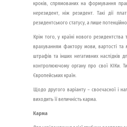
кроків, спрямованих на формування прав
нерезидент, ніж резидент. Такі дії п
резидентського статусу, а лише потенційн
Крім того, у країні нового резидентства 
врахуванням фактору мови, вартості та м
штрафів та інших негативних наслідків д
контролюючому органу про свої КІКи. Ти
Європейських країн.
Щодо другого варіанту – своєчасної і на
виходить її величність карма.
Карма