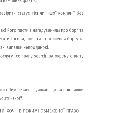
ка важливих фактів:
вірити статус тієї чи іншої компанії без
в всі його листи з нагадуванням про борг та
сити його відповісти – погашення боргу за
такі випадки непоодинокі.
послугу (company search) за окрему оплату
ною. Тим не менш, уявімо, що ви віднайшли
 strike-off.
УВАТИ, ХОЧ І В РЕЖИМІ ОБМЕЖЕНОЇ ПРАВО- І