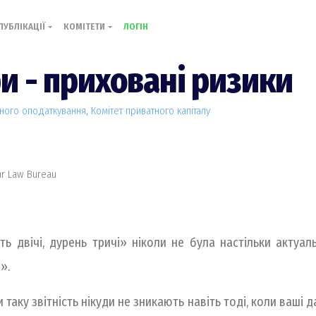
ПУБЛІКАЦІЇ
КОМІТЕТИ
ЛОГІН
 - приховані ризики
ного оподаткування
,
Комiтет приватного капіталу
ar Law Bureau
ть двічі, дурень тричі» ніколи не була настільки актуал
».
таку звітність нікуди не зникають навіть тоді, коли ваші