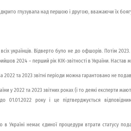
 відкрито глузувала над першою і другою, вважаючи їх боя
всіх українців. Відверто було не до офшорів. Потім 2023
ийшов 2024 – перший рік КІК-звітності в України. Настав м
ь за 2022 та 2023 звітні періоди можна гарантовано не под
ни у 2022 та 2023 звітних роках (і то деякі експерти мают
о 01.01.2022 року і це підтверджується відповідни
 в Україні немає єдиної процедури втрати статусу под