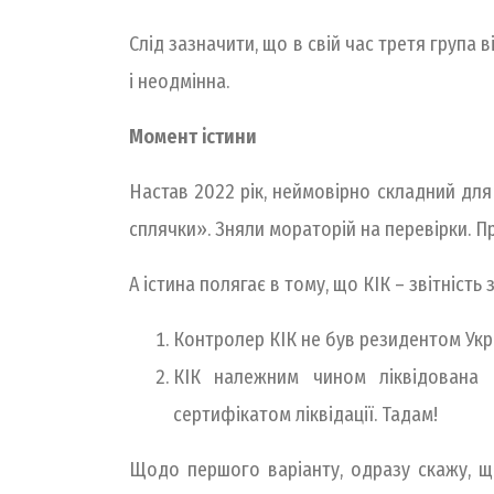
Слід зазначити, що в свій час третя група
і неодмінна.
Момент істини
Настав 2022 рік, неймовірно складний для 
сплячки». Зняли мораторій на перевірки. Пр
А істина полягає в тому, що КІК – звітніст
Контролер КІК не був резидентом Украї
КІК належним чином ліквідована д
сертифікатом ліквідації. Тадам!
Щодо першого варіанту, одразу скажу, що