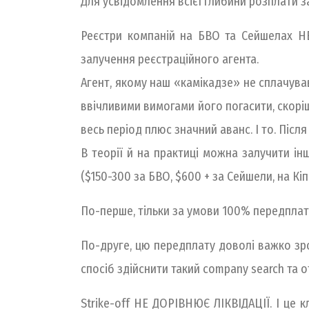
Для усвідомлення всієї глибини розплати за
Реєстри компаній на БВО та Сейшелах НЕ 
залучення реєстраційного агента.
Агент, якому наш «камікадзе» не сплачував 
ввічливими вимогами його погасити, скорі
весь період плюс значний аванс. І то. Післ
В теорії й на практиці можна залучити ін
($150-300 за БВО, $600 + за Сейшели, на Кіп
По-перше, тільки за умови 100% передплати
По-друге, цю передплату доволі важко зро
спосіб здійснити такий company search та 
Strike-off НЕ ДОРІВНЮЄ ЛІКВІДАЦІЇ. І це