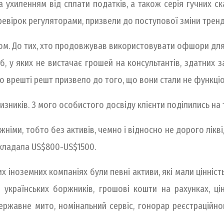
 ухиленням від сплати податків, а також серія гучних ск
ревірок регуляторами, призвели до поступової зміни тренд
ом. До тих, хто продовжував використовувати офшори для 
б, у яких не вистачає грошей на консультантів, здатних 
о врешті решт призвело до того, що вони стали не функціо
чизників. З мого особистого досвіду клієнти поділились на 
німи, тобто без активів, чемно і відносно не дорого лікві
 складала US$800-US$1500.
ких іноземних компаніях були певні активи, які мали цінні
 українських боржників, грошові кошти на рахунках, ц
ржавне мито, номінальний сервіс, гонорар реєстраційног