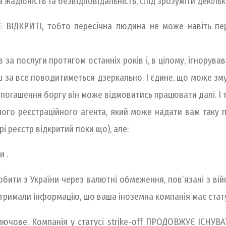
 жадібність та безвідповідальність, слід зрозуміти декіль
ВІДКРИТІ, тобто пересічна людина не може навіть пере
за послуги протягом останніх років і, в цілому, ігнорува
ш за все поводитиметься дзеркально. І єдине, що може зму
я погашення боргу він може відмовитись працювати далі. І 
шого реєстраційного агента, який може надати вам таку 
рі реєстр відкритий поки що), але:
 .
бити з України через валютні обмеження, пов’язані з вій
отримали інформацію, що ваша іноземна компанія має статус
 ключове. Компанія у статусі strike-off ПРОДОВЖУЄ ІСН