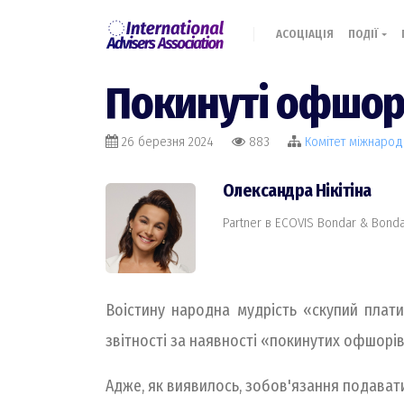
АСОЦІАЦІЯ
ПОДІЇ
Покинуті офшори
26 березня 2024
883
Комiтет міжнарод
Олександра Нікітіна
Partner в ECOVIS Bondar & Bond
Воістину народна мудрість «скупий плати
звітності за наявності «покинутих офшорів
Адже, як виявилось, зобов'язання подавати 