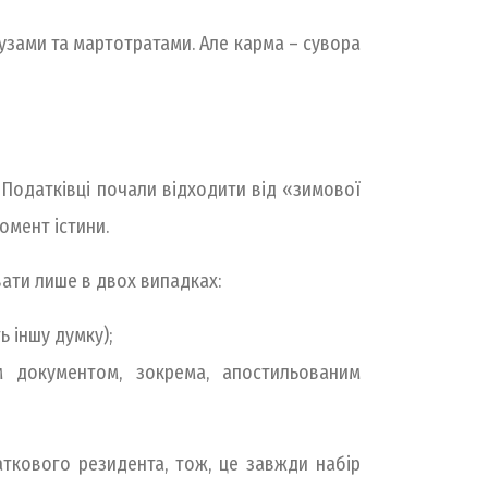
гузами та мартотратами. Але карма – сувора
. Податківці почали відходити від «зимової
омент істини.
авати лише в двох випадках:
ь іншу думку);
м документом, зокрема, апостильованим
аткового резидента, тож, це завжди набір