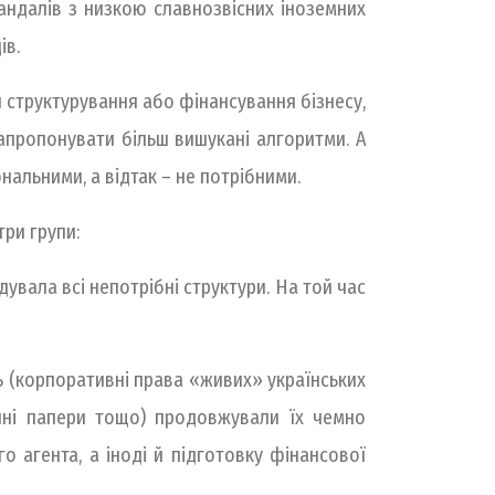
андалів з низкою славнозвісних іноземних
ів.
структурування або фінансування бізнесу,
запропонувати більш вишукані алгоритми. А
нальними, а відтак – не потрібними.
три групи:
дувала всі непотрібні структури. На той час
сть (корпоративні права «живих» українських
інні папери тощо) продовжували їх чемно
о агента, а іноді й підготовку фінансової