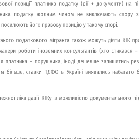
ової позиції платника податку (дії + документи) на пі
латника податку жодним чином не виключають спору
о посилюють його правову позицію у такому спорі.
такого податкового мігранта також можуть діяти КІК прави
анери роботи іноземних консультантів (хто стикався – 
ля платника – порушника, іноді дешевше залишитись рез
м більше, ставки ПДФО в Україні виявились набагато б
лежної ліквідації КІКу із можливістю документального пі