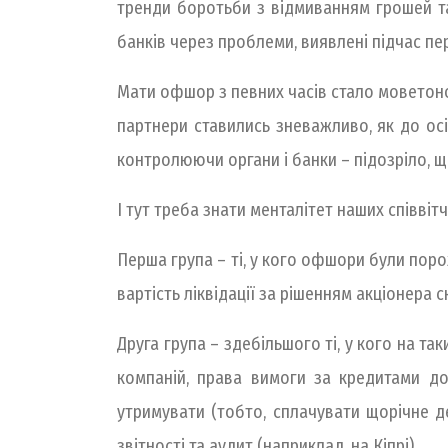
тренди боротьби з відмиванням грошей та
банків через проблеми, виявлені підчас пе
Мати офшор з певних часів стало моветон
партнери ставились зневажливо, як до осі
контролюючи органи і банки – підозріло, щ
І тут треба знати менталітет наших співвіт
Перша група – ті, у кого офшори були порож
вартість ліквідації за рішенням акціонера
Друга група – здебільшого ті, у кого на та
компаній, права вимоги за кредитами до
утримувати (тобто, сплачувати щорічне де
звітності та аудит (наприклад, на Кіпрі).