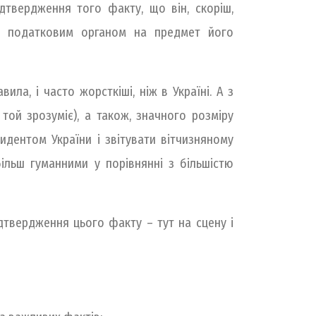
дтвердження того факту, що він, скоріш,
 з податковим органом на предмет його
ла, і часто жорсткіші, ніж в Україні. А з
той зрозуміє), а також, значного розміру
идентом України і звітувати вітчизняному
ільш гуманними у порівнянні з більшістю
дтвердження цього факту – тут на сцену і