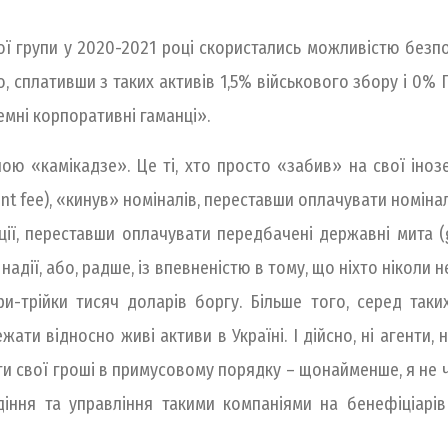
гої групи у 2020-2021 році скористались можливістю безпо
, сплативши з таких активів 1,5% військового збору і 0%
емні корпоративні гаманці».
пою «камікадзе». Це ті, хто просто «забив» на свої іноз
ent fee), «кинув» номіналів, переставши оплачувати номіна
ації, переставши оплачувати передбачені державні мита 
в надії, або, радше, із впевненістю в тому, що ніхто ніколи
-трійки тисяч доларів боргу. Більше того, серед таки
и відносно живі активи в Україні. І дійсно, ні агенти, н
и свої гроші в примусовому порядку – щонайменше, я не ч
ння та управління такими компаніями на бенефіціарів 