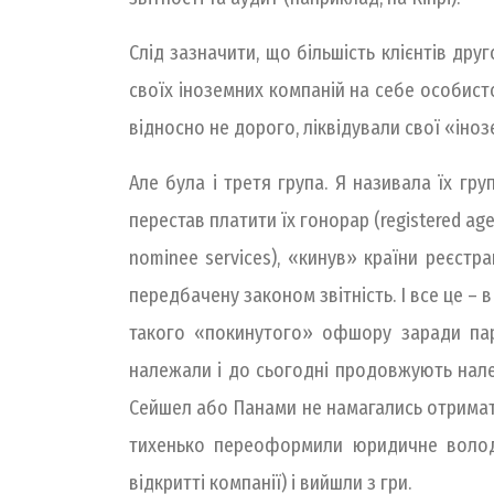
Слід зазначити, що більшість клієнтів дру
своїх іноземних компаній на себе особисто
відносно не дорого, ліквідували свої «іноз
Але була і третя група. Я називала їх гру
перестав платити їх гонорар (registered ag
nominee services), «кинув» країни реєстр
передбачену законом звітність. І все це – 
такого «покинутого» офшору заради пари
належали і до сьогодні продовжують належат
Сейшел або Панами не намагались отримат
тихенько переоформили юридичне володі
відкритті компанії) і вийшли з гри.