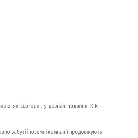
ьною як сьогодні, у розпал подання КІК -
 давно забуті іноземні компанії продовжують