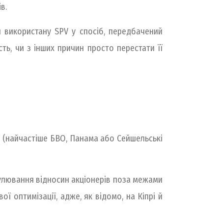
в.
ти використану SPV у спосіб, передбачений
сть, чи з інших причин просто перестати її
 (найчастіше БВО, Панама або Сейшельські
гулювання відносин акціонерів поза межами
ї оптимізації, адже, як відомо, на Кіпрі й