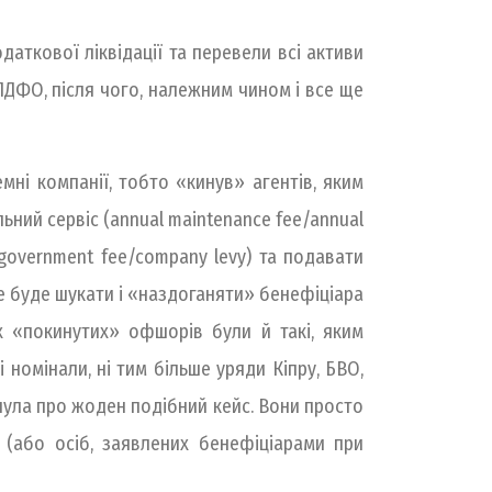
даткової ліквідації та перевели всі активи
 ПДФО, після чого, належним чином і все ще
емні компанії, тобто «кинув» агентів, яким
льний сервіс (annual maintenance fee/annual
(government fee/company levy) та подавати
 не буде шукати і «наздоганяти» бенефіціара
х «покинутих» офшорів були й такі, яким
і номінали, ні тим більше уряди Кіпру, БВО,
ула про жоден подібний кейс. Вони просто
(або осіб, заявлених бенефіціарами при