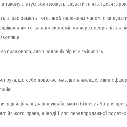
 а в такому статусі вони можуть існувати і п’ять, і десять рокі
шість з вас замість того, щоб належним чином ліквідува
вирішили чи то заради економії, чи через неорганізовані
ризволяще.
хема працювала, але з недавніх пір все змінилось.
ьої руки, що себе поважає, мав, щонайменше, один офшор
панію.
лись для фінансування українського бізнесу або для вре
глійського права, а іноді і для передпродажної податково