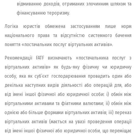
відмиванню доходів, отриманих злочинним шляхом та
фінансуванню тероризму.
Логіка юристів обмежена застосуванням лише норм
національного права та відсутністю системного бачення
поняття «постачальник послуг віртуальних активів».
Рекомендації FATF визначають «постачальника послуг з
віртуальних активів» як будь-яку фізичну чи юридичну
особу, яка як суб’єкт господарювання провадить один або
декілька наступних видів діяльності або операцій для, або
від імені іншої фізичної або юридичної особи: i) обмін між
віртуальними активами та фіатними валютами; ii) обмін між
однією або більше формами віртуальних активів; iii) переказ
віртуальних активів (мається на увазі проведення операції
від імені іншої фізичної або юридичної особи, що переміщає