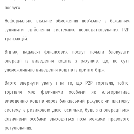
послуг».
Неформально вказане обмеження пов'язане з бажанням
зупинити здійснення системних неоподатковуваних P2P
транзакцій.
Відтак, надавачі фінансових послуг почали блокувати
операції із виведення коштів з рахунків, що, по суті,
унеможливило виведення коштів із крипто-бірж.
Варто звернути увагу і на те, що P2P торгівля, тобто,
торгівля між фізичними особами як альтернатива
виведенню коштів через банківський рахунок чи платіжну
систему, є ризиковою дією, оскільки, будь-які операції між
фізичними особами знаходяться поза межами правового
регулювання.