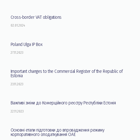
Cross-border VAT obligations
02.01.2024
Poland Ulga IP Box
27.11.2023
Important changes to the Commercial Register of the Republic of
Estonia
23.11.2023
Важливі зміни до Комерційного реєстру Республіки Естонія
22.11.2023
Основні етапи підготовки до впровадження режиму
корпоративного оподаткування ОАЕ