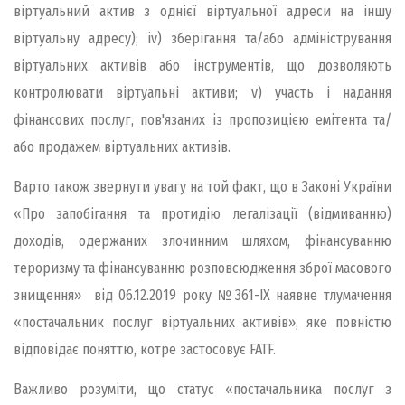
віртуальний актив з однієї віртуальної адреси на іншу
віртуальну адресу); iv) зберігання та/або адміністрування
віртуальних активів або інструментів, що дозволяють
контролювати віртуальні активи; v) участь і надання
фінансових послуг, пов'язаних із пропозицією емітента та/
або продажем віртуальних активів.
Варто також звернути увагу на той факт, що в Законі України
«Про запобігання та протидію легалізації (відмиванню)
доходів, одержаних злочинним шляхом, фінансуванню
тероризму та фінансуванню розповсюдження зброї масового
знищення» від 06.12.2019 року №361-IX наявне тлумачення
«постачальник послуг віртуальних активів», яке повністю
відповідає поняттю, котре застосовує FATF.
Важливо розуміти, що статус «постачальника послуг з