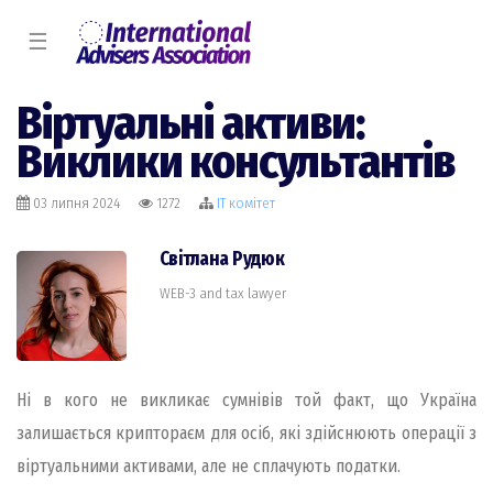
☰
Віртуальні активи:
Виклики консультантів
03 липня 2024
1272
IT комiтет
Світлана Рудюк
WEB-3 and tax lawyer
Ні в кого не викликає сумнівів той факт, що Україна
залишається криптораєм для осіб, які здійснюють операції з
віртуальними активами, але не сплачують податки.