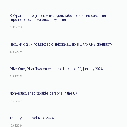
В Україні ІТ-спеціалістам планують заборонити використання
спрощеної системи оподаткування
07.10.2024
Перший обмін податковою інформацією в цілях CRS стандарту
30.09.2024
Pillar One, Pillar Two entered into force on 01, January 2024
22.01.2024
Non-established taxable persons in the UK
14.01.2024
The Crypto Travel Rule 2024
10.01.2024