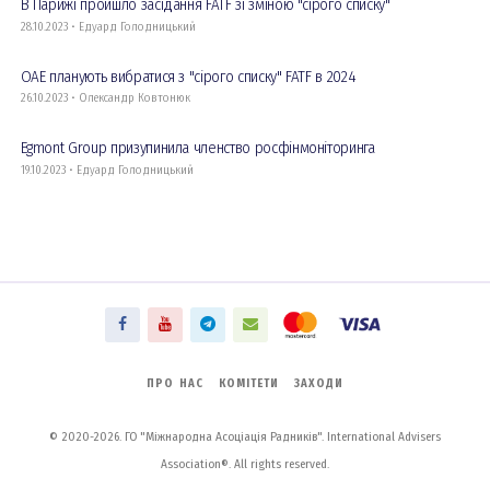
В Парижі пройшло засідання FATF зі зміною "сірого списку"
28.10.2023 • Едуард Голодницький
ОАЕ планують вибратися з "сірого списку" FATF в 2024
26.10.2023 • Олександр Ковтонюк
Egmont Group призупинила членство росфінмоніторинга
19.10.2023 • Едуард Голодницький
ПРО НАС
КОМІТЕТИ
ЗАХОДИ
© 2020-2026. ГО "Міжнародна Асоціація Радників". International Advisers
Association®. All rights reserved.