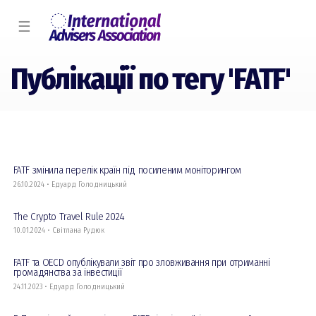
☰
Публікації по тегу 'FATF'
FATF змінила перелік країн під посиленим моніторингом
26.10.2024 • Едуард Голодницький
The Crypto Travel Rule 2024
10.01.2024 • Світлана Рудюк
FATF та OECD опублікували звіт про зловживання при отриманні
громадянства за інвестиції
24.11.2023 • Едуард Голодницький