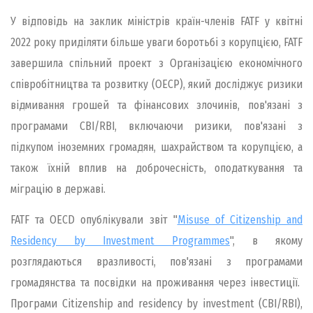
У відповідь на заклик міністрів країн-членів FATF у квітні
2022 року приділяти більше уваги боротьбі з корупцією, FATF
завершила спільний проект з Організацією економічного
співробітництва та розвитку (ОЕСР), який досліджує ризики
відмивання грошей та фінансових злочинів, пов'язані з
програмами CBI/RBI, включаючи ризики, пов'язані з
підкупом іноземних громадян, шахрайством та корупцією, а
також їхній вплив на доброчесність, оподаткування та
міграцію в державі.
FATF та OECD опублікували звіт "
Misuse of Citizenship and
Residency by Investment Programmes
", в якому
розглядаються вразливості, пов'язані з програмами
громадянства та посвідки на проживання через інвестиції.
Програми Citizenship and residency by investment (CBI/RBI),