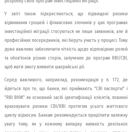
розробку своїх програм інвестиційної міграції.
У звіті також підкреслюється, що підвищені ризики
відмивання грошей і фінансових злочинів у цих програмах
інвестиційної міграції стосуються не лише заявників, але й
професійних посередників, які беруть участь у процесі. Тому
дуже важливо забезпечити чіткість щодо відповідних ролей
та обов'язків різних сторін, залучених до програм RBI/CBI,
щоб мати змогу виявити шахрайські дії.
Серед важливого, наприклад, рекомендація у п. 172, де
йдеться про те, що банки, які приймають "CBI паспорти" і
"RBI ВНЖ" як основний засіб ідентифікації клієнтів, повинні
враховувати ризики CBI/RBI протягом усього життєвого
циклу відносин. Банкам рекомендується приділити належну
увагу тому, як у кожному випадку наявність декількох