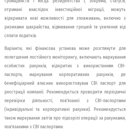
громадянств і місць резидентства і, зокрема, статуси,
отримані внаслідок інвестиційної міграції, можуть
відкривати нові можливості для зловживань, включно з
ризиками шахрайства, відмивання грошей та ухилення від
сплати податків.
Варіанти, які фінансова установа може розглянути для
полегшення постійного моніторингу, включають маркування
особистих рахунків, відкритих з використанням CBI-
паспорта, маркування корпоративних рахунків, де
бенефіціарний власник використовував CBI паспорт для
реєстрації компанії. Рекомендується проводити періодичні
перевірки діяльності, пов'язаної з CBI-паспортами
(індивідуальні та корпоративні рахунки). Рекомендується
також маркування звітів про підозрілі операції за рахунками,
пов'язаними з CBI паспортами.