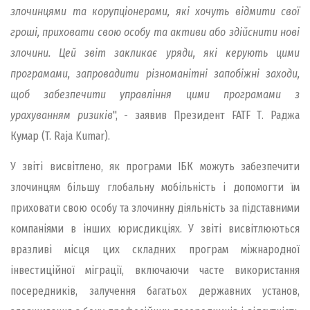
злочинцями та корупціонерами, які хочуть відмити свої
гроші, приховати свою особу та активи або здійснити нові
злочини. Цей звіт закликає уряди, які керують цими
програмами, запровадити різноманітні запобіжні заходи,
щоб забезпечити управління цими програмами з
урахуванням ризиків
", - заявив Президент FATF Т. Раджа
Кумар (T. Raja Kumar).
У звіті висвітлено, як програми ІБК можуть забезпечити
злочинцям більшу глобальну мобільність і допомогти їм
приховати свою особу та злочинну діяльність за підставними
компаніями в інших юрисдикціях. У звіті висвітлюються
вразливі місця цих складних програм міжнародної
інвестиційної міграції, включаючи часте використання
посередників, залучення багатьох державних установ,