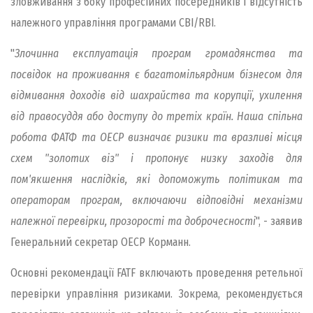
зловживання з боку професійних посередників і відсутність
належного управління програмами CBI/RBI.
"
Злочинна експлуатація програм громадянства та
посвідок на проживання є багатомільярдним бізнесом для
відмивання доходів від шахрайства та корупції, ухилення
від правосуддя або доступу до третіх країн. Наша спільна
робота ФАТФ та ОЕСР визначає ризики та вразливі місця
схем "золотих віз" і пропонує низку заходів для
пом'якшення наслідків, які допоможуть політикам та
операторам програм, включаючи відповідні механізми
належної перевірки, прозорості та доброчесності
", - заявив
Генеральний секретар ОЕСР Корманн.
Основні рекомендації FATF включають проведення ретельної
перевірки управління ризиками. Зокрема, рекомендується