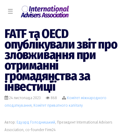
☰
FATF та OECD
опублікували звіт про
зловживання при
отриманні
громадянства за
інвестиції
24 листопада 2023
868
Комiтет міжнародного
оподаткування
,
Комiтет приватного капіталу
Автор:
Едуард Голодницький
, Президент International Advisers
Association, co-founder Firm24