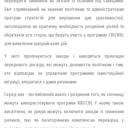
перевіряти заявників на зв'язок із особами під санкціями.
Звіт спрямований на надання політикам та адміністраторам
програм стратегій для вирішення цих уразливостей,
наголошуючи на критичну необхідність розуміння ролей та
обов'язків усіх сторін, що беруть участь у програмах CBI/RBI,
для виявлення шахрайських дій.
У звіті пропонуються заходи і наводяться приклади
передового досвіду, які можуть допомогти політикам і тим,
хто відповідає за управління програмами інвестиційної
міграції, впоратися з цими ризиками.
Серед них - поглиблений аналіз і розуміння того, як злочинці
можуть використовувати програми RBI/CBI. У ньому також
висвітлено, як уряди можуть включити заходи зі зниження
ризиків, такі як багаторівнева комплексна перевірка, у