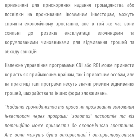
призначені для прискорення надання громадянства або
посвідки на проживання іноземним інвесторам, можуть
сприяти економічному зростанню, але в той же час вони
схильні до ризиків експлуатації злочинцями та
корумпованими чиновниками для відмивання грошей та
обходу санкцій.
Належне управління програмами CBI або RBI може принести
користь як приймаючим країнам, так і приватним особам, але
на практиці такі програми несуть значні ризики відмивання
грошей, шахрайства та інших форм зловживань.
"
Надання громадянства та права на проживання заможним
інвесторам через програми "золотих" паспортів та віз
потенційно може призвести до економічного зростання.
Але вони можуть бути використані і використовуються