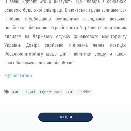
В заяві Egmont Group вказують, що "довіра є основною
основою будь-якої співпраці. Егмонтська група залишається
глибоко стурбованою руйнівними наслідками поточної
російської військової агресії проти України та негативним
впливом на Державну службу фінансового моніторингу
України. Довіра серйозно підірвана через позицію
Росфінмоніторингу щодо дій і політики уряду, а також
способів комунікації, які він обрав."
Egmont Group
AML
Санкції
Egmont Group
FATF
Blacklist
ЗАХОДИ