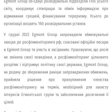
Egmont Group об’єднує розвідувальні підрозділи FIUs усього
світу, координує співпрацю та обмін інформацією про
відмивання грошей, фінансування тероризму. Усього до
організації входить 160 розвідувальних установ.
У грудні 2022 Egmont Group запровадили обмежувальні
заходи до росфінмоніторинга рф, скасовані офіційні посади
в Egmont Group та участь в засіданнях. Ураховуючи, що росія
не змінила своєї поведінки, а росфінмоніторинг цілковито
розділяє і підтримує політику своєї держави, Egmont Group,
на додачу до збереження раніше запроваджених обмежень,
прийняла рішення про призупинення членства
росфінмоніторингу на термін, необхідний для захисту
інтересів Егмонтської групи та забезпечення досягнення її
цілей.