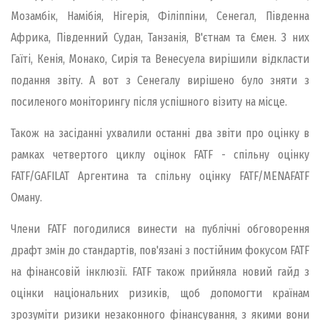
Мозамбік, Намібія, Нігерія, Філіппіни, Сенегал, Південна
Африка, Південний Судан, Танзанія, В'єтнам та Ємен. З них
Гаїті, Кенія, Монако, Сирія та Венесуела вирішили відкласти
подання звіту. А вот з Сенегалу вирішено було зняти з
посиленого моніторингу після успішного візиту на місце.
Також на засіданні ухвалили останні два звіти про оцінку в
рамках четвертого циклу оцінок FATF - спільну оцінку
FATF/GAFILAT Аргентина та спільну оцінку FATF/MENAFATF
Оману.
Члени FATF погодилися винести на публічні обговорення
драфт змін до стандартів, пов'язані з постійним фокусом FATF
на фінансовій інклюзії. FATF також прийняла новий гайд з
оцінки національних ризиків, щоб допомогти країнам
зрозуміти ризики незаконного фінансування, з якими вони