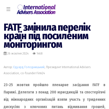
☰
FATF змінила перелік
країн під посиленим
моніторингом
26 жовтня 2024
1468
Автор:
Едуард Голодницький
, Президент International Advisers
Association, co-founder Firm24
23-25 жовтня пройшло пленарне засідання FATF в
Парижі. Делегати з понад 200 юрисдикцій та спостерігачі
від міжнародних організацій взяли участь у триденних
дискусіях з ключових питань відмивання грошей,