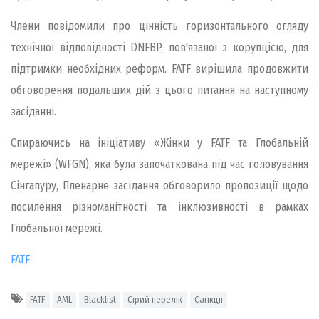
Члени повідомили про цінність горизонтального огляду
технічної відповідності DNFBP, пов'язаної з корупцією, для
підтримки необхідних реформ. FATF вирішила продовжити
обговорення подальших дій з цього питання на наступному
засіданні.
Спираючись на ініціативу «Жінки у FATF та Глобальній
мережі» (WFGN), яка була започаткована під час головування
Сінгапуру, Пленарне засідання обговорило пропозиції щодо
посилення різноманітності та інклюзивності в рамках
Глобальної мережі.
FATF
FATF
AML
Blacklist
Сірий перелік
Санкції