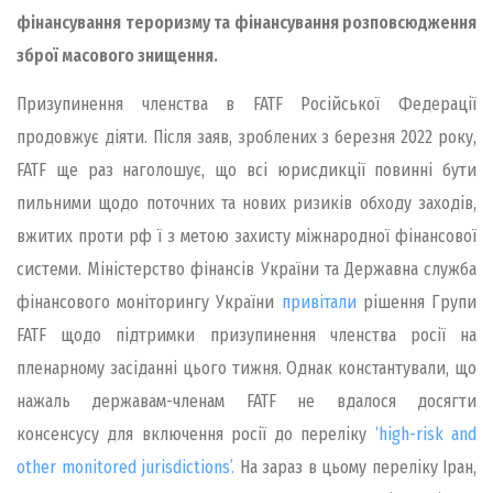
фінансування тероризму та фінансування розповсюдження
зброї масового знищення.
Призупинення членства в FATF Російської Федерації
продовжує діяти. Після заяв, зроблених з березня 2022 року,
FATF ще раз наголошує, що всі юрисдикції повинні бути
пильними щодо поточних та нових ризиків обходу заходів,
вжитих проти рф ї з метою захисту міжнародної фінансової
системи. Міністерство фінансів України та Державна служба
фінансового моніторингу України
привітали
рішення Групи
FATF щодо підтримки призупинення членства росії на
пленарному засіданні цього тижня. Однак константували, що
нажаль державам-членам FATF не вдалося досягти
консенсусу для включення росії до переліку
‘high-risk and
other monitored jurisdictions’.
На зараз в цьому переліку Іран,