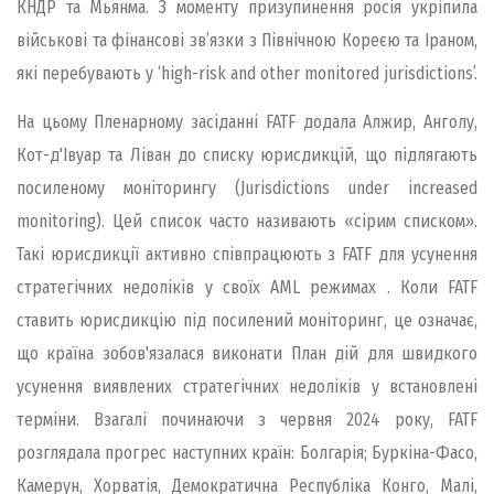
КНДР та Мьянма. З моменту призупинення росія укріпила
військові та фінансові зв’язки з Північною Кореєю та Іраном,
які перебувають у ‘high-risk and other monitored jurisdictions’.
На цьому Пленарному засіданні FATF додала Алжир, Анголу,
Кот-д'Івуар та Ліван до списку юрисдикцій, що підлягають
посиленому моніторингу (Jurisdictions under increased
monitoring). Цей список часто називають «сірим списком».
Такі юрисдикції активно співпрацюють з FATF для усунення
стратегічних недоліків у своїх AML режимах . Коли FATF
ставить юрисдикцію під посилений моніторинг, це означає,
що країна зобов'язалася виконати План дій для швидкого
усунення виявлених стратегічних недоліків у встановлені
терміни. Взагалі починаючи з червня 2024 року, FATF
розглядала прогрес наступних країн: Болгарія; Буркіна-Фасо,
Камерун, Хорватія, Демократична Республіка Конго, Малі,