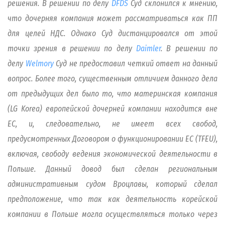
решения. В решении по делу
DFDS
Суд склонился к мнению,
что дочерняя компания может рассматриваться как ПП
для целей НДС. Однако Суд дистанцировался от этой
точки зрения в решении по делу
Daimler
. В решении по
делу
Welmory
Суд не предоставил четкий ответ на данный
вопрос. Более того, существенным отличием данного дела
от предыдущих дел было то, что материнская компания
(LG Korea) европейской дочерней компании находится вне
ЕС, и, следовательно, не имеет всех свобод,
предусмотренных Договором о функционировании ЕС (TFEU),
включая, свободу ведения экономической деятельности в
Польше. Данный довод был сделан региональным
административным судом Вроцлавы, который сделал
предположение, что так как деятельность корейской
компании в Польше могла осуществляться только через