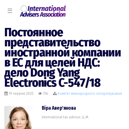
☰
Постоянное
представительство
иностранной компании
в ЕС для целей НДС:
дело Dong Yang
Electronics C-547/18
19 червня 2020
756
Комiтет міжнародного оподаткування
Віра Авер'янова
International tax advisor, LL.M.