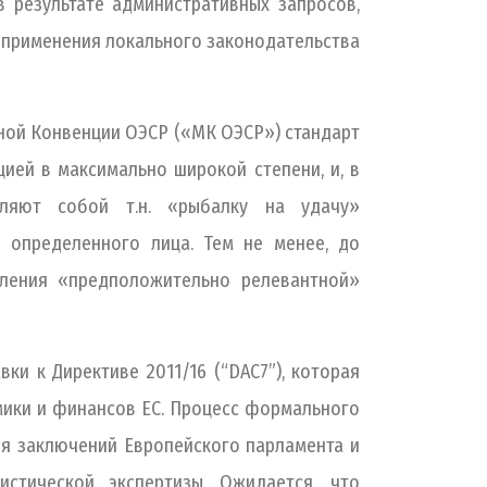
 результате административных запросов,
и применения локального законодательства
ной Конвенции ОЭСР («МК ОЭСР») стандарт
ей в максимально широкой степени, и, в
ляют собой т.н. «рыбалку на удачу»
в определенного лица. Тем не менее, до
еления «предположительно релевантной»
ки к Директиве 2011/16 (“DAC7”), которая
мики и финансов ЕС. Процесс формального
я заключений Европейского парламента и
истической экспертизы. Ожидается, что