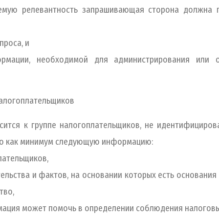
емую релевантность запрашивающая сторона должна 
роса, и
, необходимой для администрирования или обес
налогоплательщиков
осится к группе налогоплательщиков, не идентифициро
о как минимум следующую информацию:
ательщиков,
тва и фактов, на основании которых есть основания п
тво,
ия может помочь в определении соблюдения налоговых 