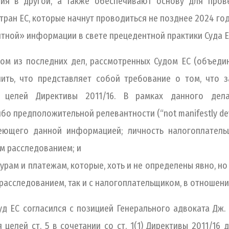
я в другой, а также обеспечивают основу для провед
ран ЕС, которые начнут проводиться не позднее 2024 год
ной» информации в свете прецедентной практики Суда 
ном из последних дел, рассмотренных Судом ЕС (объедин
нить, что представляет собой требование о том, что
 целей Директивы 2011/16. В рамках данного дела
предположительной релевантности (“not manifestly devoid
го данной информацией; личность налогоплательщи
м расследованием; и
ам и платежам, которые, хоть и не определены явно, н
 расследованием, так и с налогоплательщиком, в отношен
уд ЕС согласился с позицией Генерального адвоката Дж.
целей ст. 5 в сочетании со ст. 1(1) Директивы 2011/16