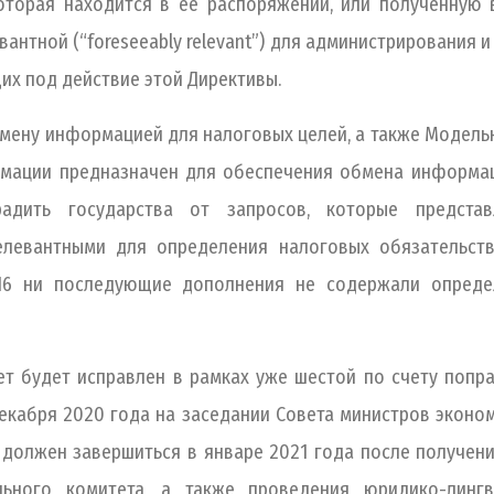
орая находится в её распоряжении, или полученную в
антной (“foreseeably relevant”) для администрирования 
их под действие этой Директивы.
бмену информацией для налоговых целей, а также Модель
ации предназначен для обеспечения обмена информаци
адить государства от запросов, которые представ
я релевантными для определения налоговых обязательст
/16 ни последующие дополнения не содержали опред
 будет исправлен в рамках уже шестой по счету поправ
екабря 2020 года на заседании Совета министров эконо
должен завершиться в январе 2021 года после получени
ьного комитета, а также проведения юридико-лингв