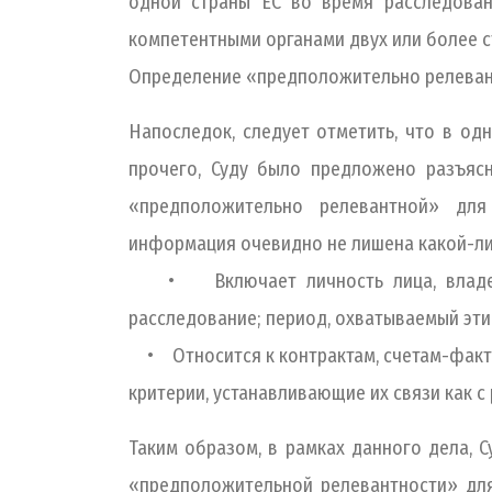
одной страны ЕС во время расследовани
компетентными органами двух или более ст
Определение «предположительно релевант
Напоследок, следует отметить, что в од
прочего, Суду было предложено разъяс
«предположительно релевантной» для
информация очевидно не лишена какой-либо 
• Включает личность лица, владеюще
расследование; период, охватываемый эти
• Относится к контрактам, счетам-фактур
критерии, устанавливающие их связи как с
Таким образом, в рамках данного дела, С
«предположительной релевантности» для 