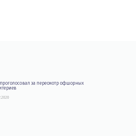
 проголосовал за пересмотр офшорных
итериев
2.2020