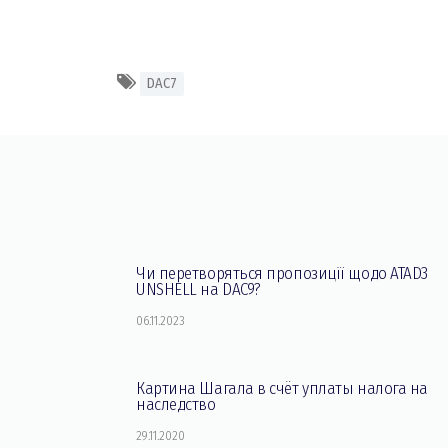
DAC7
Чи перетворяться пропозиції щодо ATAD3
UNSHELL на DAC9?
06.11.2023
Картина Шагала в счёт уплаты налога на
наследство
29.11.2020