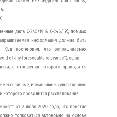
ения совместных аудитов (joint audits)
а.
ЕС
енные дела C-245/19 & C-246/19), помимо
 запрашиваемая информация должна быть
, Суд постановил, что запрашиваемая
 of any foreseeable relevance”), если:
ка, в отношении которого проводится
о имеют личные, временные и существенные
ии которого проводится расследование.
 Кокотт от 2 июля 2020 года, что понятие
 должно толковаться автономно на основе