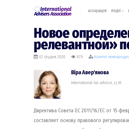
АСОЦІАЦІЯ
ПОДІЇ
Новое определе
релевантной» п
02 грудня 2020
879
Комiтет міжнародн
Віра Авер'янова
International tax advisor, LL.M.
Директива Совета ЕС 2011/16/EС от 15 фе
составляет основу правового регулирова