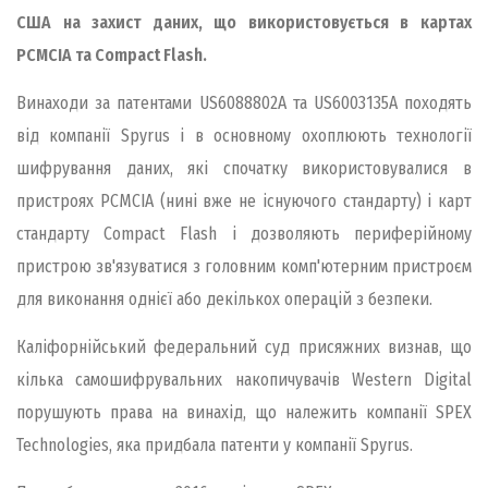
США на захист даних, що використовується в картах
PCMCIA та Compact Flash.
Винаходи за патентами US6088802A та US6003135A походять
від компанії Spyrus і в основному охоплюють технології
шифрування даних, які спочатку використовувалися в
пристроях PCMCIA (нині вже не існуючого стандарту) і карт
стандарту Compact Flash і дозволяють периферійному
пристрою зв'язуватися з головним комп'ютерним пристроєм
для виконання однієї або декількох операцій з безпеки.
Каліфорнійський федеральний суд присяжних визнав, що
кілька самошифрувальних накопичувачів Western Digital
порушують права на винахід, що належить компанії SPEX
Technologies, яка придбала патенти у компанії Spyrus.