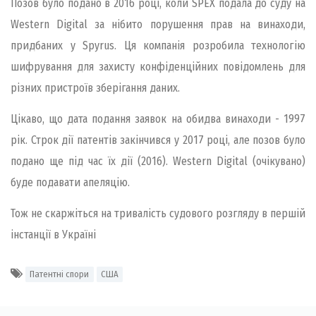
Позов було подано в 2016 році, коли SPEX подала до суду на
Western Digital за нібито порушення прав на винаходи,
придбаних у Spyrus. Ця компанія розробила технологію
шифрування для захисту конфіденційних повідомлень для
різних пристроїв зберігання даних.
Цікаво, що дата подання заявок на обидва винаходи - 1997
рік. Строк дії патентів закінчився у 2017 році, але позов було
подано ще під час їх дії (2016). Western Digital (очікувано)
буде подавати апеляцію.
Тож не скаржіться на тривалість судового розгляду в першій
інстанції в Україні
Патентні спори
США