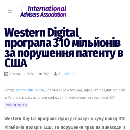
☰
Western Digital
програла 310 мільйонів
за порушення патенту в
США
22 жовтня 2024
562
IP комiтет
Автор:
Костянтин Зеров
, Голова IP комітету IAA, адвокат, радник Molotai
& Partners, к.ю.н., асистент кафедри інтелектуальної власності КНУ
Molotai.Partners
Western Digital програла судову справу на суму понад 310
мільйонів доларів США за порушення прав на винаходи в