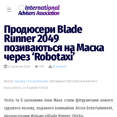
☰
Продюсери Blade
Runner 2049
позиваються на Маска
через ‘Robotaxi’
22 жовтня 2024
1151
IP комiтет
Автор:
Едуард Голодницький
, Президент International Advisers
Association, co-founder Firm24
Tesla та її засновник Ілон Маск стали фігурантами нового
судового позову, поданого компанією Alcon Entertainment,
продюсерами фільму «Blade Runner 2049».