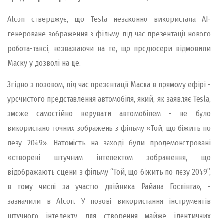
Alcon стверджує, що Tesla незаконно використала AI-
генероване зображення з фільму під час презентації нового
робота-таксі, незважаючи на те, що продюсери відмовили
Маску у дозволі на це.
Згідно з позовом, під час презентації Маска в прямому ефірі -
урочистого представлення автомобіля, який, як заявляє Tesla,
зможе самостійно керувати автомобілем - не було
використано точних зображень з фільму «Той, що біжить по
лезу 2049». Натомість на заході були продемонстровані
«створені штучним інтелектом зображення, що
відображають сцени з фільму “Той, що біжить по лезу 2049”,
в тому числі за участю двійника Райана Гослінга», -
зазначили в Alcon. У позові використання інструментів
штучного інтелекту для створення майже ідентичних