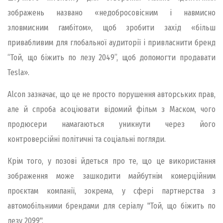
зображень названо «недобросовісним і навмисно
зловмисним гамбітом», щоб зробити захід «більш
привабливим для глобальної аудиторії і привласнити бренд
“Той, що біжить по лезу 2049”, щоб допомогти продавати
Tesla».
Alcon зазначає, що це не просто порушення авторських прав,
але й спроба асоціювати відомий фільм з Маском, чого
продюсери намагаються уникнути через його
контроверсійні політичні та соціальні погляди.
Крім того, у позові йдеться про те, що це використання
зображення може зашкодити майбутнім комерційним
проєктам компанії, зокрема, у сфері партнерства з
автомобільними брендами для серіалу "Той, що біжить по
лезу 2099".