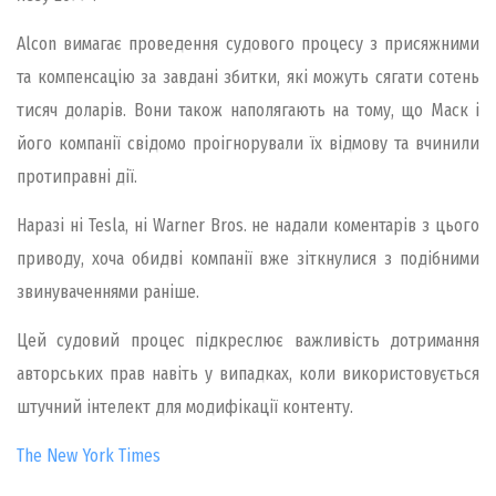
Alcon вимагає проведення судового процесу з присяжними
та компенсацію за завдані збитки, які можуть сягати сотень
тисяч доларів. Вони також наполягають на тому, що Маск і
його компанії свідомо проігнорували їх відмову та вчинили
протиправні дії.
Наразі ні Tesla, ні Warner Bros. не надали коментарів з цього
приводу, хоча обидві компанії вже зіткнулися з подібними
звинуваченнями раніше.
Цей судовий процес підкреслює важливість дотримання
авторських прав навіть у випадках, коли використовується
штучний інтелект для модифікації контенту.
The New York Times