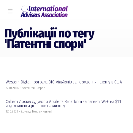
☰
Публікації по тегу
'Патентні спори'
Western Digital програла 310 мільйонів за порушення патенту в США
22.10.2024 • Костянтин Зеров
Caltech 7 років судився з Apple та Broadcom за патенти Wi-Fi на $1,1
ярд компенсації і пішов на мирову
13.10.2023 • Едуард Голодницький