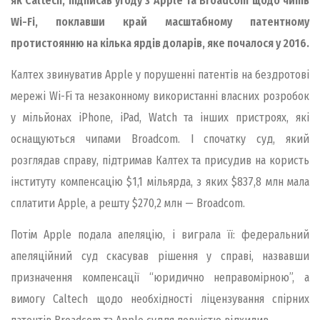
як Caltech, підписав угоду з Apple та Broadcom щодо чипів
Wi-Fi, поклавши край масштабному патентному
протистоянню на кілька ярдів доларів, яке почалося у 2016.
Калтех звинуватив Apple у порушенні патентів на бездротові
мережі Wi-Fi та незаконному використанні власних розробок
у мільйонах iPhone, iPad, Watch та інших пристроях, які
оснащуються чипами Broadcom. І спочатку суд, який
розглядав справу, підтримав Калтех та присудив на користь
інституту компенсацію $1,1 мільярда, з яких $837,8 млн мала
сплатити Apple, а решту $270,2 млн — Broadcom.
Потім Apple подала апеляцію, і виграла її: федеральний
апеляційний суд скасував рішення у справі, назвавши
призначення компенсації “юридично неправомірною”, а
вимогу Caltech щодо необхідності ліцензування спірних