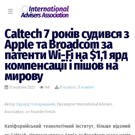
☰
Caltech 7 років судився з
Apple та Broadcom за
патенти Wi-Fi на $1,1 ярд
компенсації і пішов на
мирову
13 жовтня 2023
749
IP комiтет
,
IT комiтет
Автор:
Едуард Голодницький
, Президент International Advisers
Association, co-founder Firm24
Каліфорнійський технологічний інститут, більше відомий