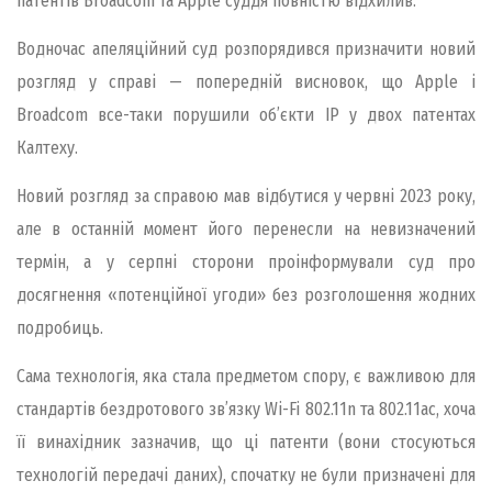
патентів Broadcom та Apple суддя повністю відхилив.
Водночас апеляційний суд розпорядився призначити новий
розгляд у справі — попередній висновок, що Apple і
Broadcom все-таки порушили об’єкти IP у двох патентах
Калтеху.
Новий розгляд за справою мав відбутися у червні 2023 року,
але в останній момент його перенесли на невизначений
термін, а у серпні сторони проінформували суд про
досягнення «потенційної угоди» без розголошення жодних
подробиць.
Сама технологія, яка стала предметом спору, є важливою для
стандартів бездротового зв’язку Wi-Fi 802.11n та 802.11ac, хоча
її винахідник зазначив, що ці патенти (вони стосуються
технологій передачі даних), спочатку не були призначені для