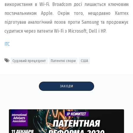
використання в Wi-Fi. Broadcom досі лишається ключовим
постачальником Apple. Окрім того, нещодавно Калтех
підготував аналогічний позов проти Samsung та продовжує
судитися через патенти Wi-Fi з Microsoft, Dell і HP.
ІТС
Судовий прецедент
Патентні спори
США
ЗАХОДИ