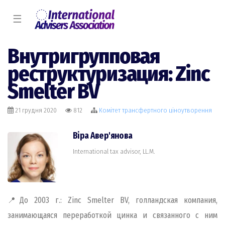
☰
Внутригрупповая
реструктуризация: Zinc
Smelter BV
21 грудня 2020
812
Комiтет трансфертного цiноутворення
Віра Авер'янова
International tax advisor, LL.M.
📍До 2003 г.: Zinc Smelter BV, голландская компания,
занимающаяся переработкой цинка и связанного с ним