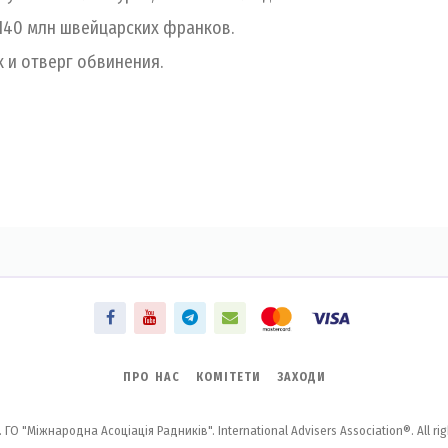
140 млн швейцарских франков.
к и отверг обвинения.
ПРО НАС
КОМІТЕТИ
ЗАХОДИ
 ГО "Міжнародна Асоціація Радників". International Advisers Association®. All rig