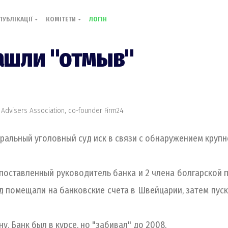
ПУБЛІКАЦІЇ
КОМІТЕТИ
ЛОГІН
нашли "отмыв"
 Advisers Association, co-founder Firm24
льный уголовный суд иск в связи с обнаружением крупног
оставленный руководитель банка и 2 члена болгарской 
д помещали на банковские счета в Швейцарии, затем пус
ну. Банк был в курсе, но "забивал" до 2008.