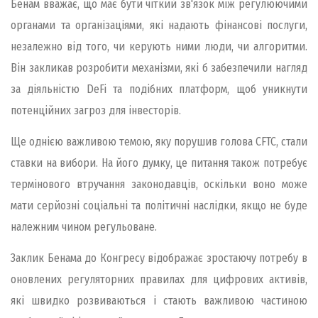
Бенам вважає, що має бути чіткий зв'язок між регулюючими
органами та організаціями, які надають фінансові послуги,
незалежно від того, чи керують ними люди, чи алгоритми.
Він закликав розробити механізми, які б забезпечили нагляд
за діяльністю DeFi та подібних платформ, щоб уникнути
потенційних загроз для інвесторів.
Ще однією важливою темою, яку порушив голова CFTC, стали
ставки на вибори. На його думку, це питання також потребує
термінового втручання законодавців, оскільки воно може
мати серйозні соціальні та політичні наслідки, якщо не буде
належним чином регульоване.
Заклик Бенама до Конгресу відображає зростаючу потребу в
оновлених регуляторних правилах для цифрових активів,
які швидко розвиваються і стають важливою частиною