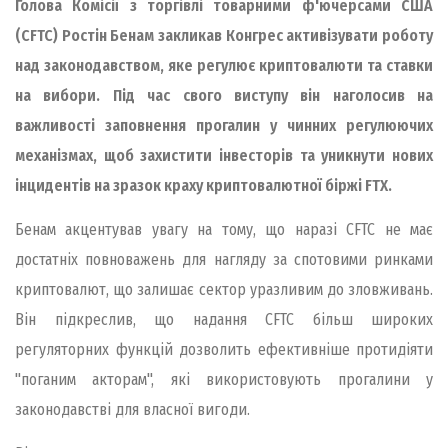
Голова Комісії з торгівлі товарними ф'ючерсами США
(CFTC) Ростін Бенам закликав Конгрес активізувати роботу
над законодавством, яке регулює криптовалюти та ставки
на вибори. Під час свого виступу він наголосив на
важливості заповнення прогалин у чинних регулюючих
механізмах, щоб захистити інвесторів та уникнути нових
інцидентів на зразок краху криптовалютної біржі FTX.
Бенам акцентував увагу на тому, що наразі CFTC не має
достатніх повноважень для нагляду за спотовими ринками
криптовалют, що залишає сектор уразливим до зловживань.
Він підкреслив, що надання CFTC більш широких
регуляторних функцій дозволить ефективніше протидіяти
"поганим акторам", які використовують прогалини у
законодавстві для власної вигоди.