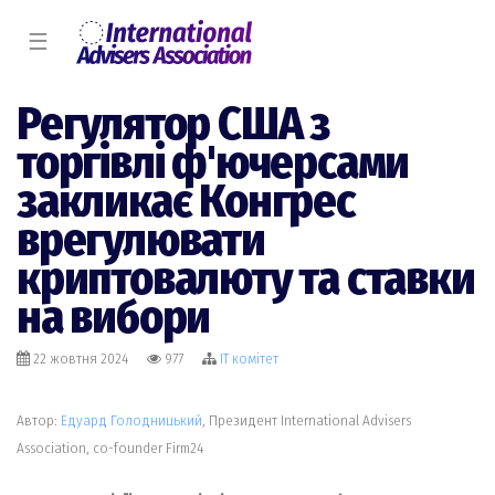
☰
Регулятор США з
торгівлі ф'ючерсами
закликає Конгрес
врегулювати
криптовалюту та ставки
на вибори
22 жовтня 2024
977
IT комiтет
Автор:
Едуард Голодницький
, Президент International Advisers
Association, co-founder Firm24