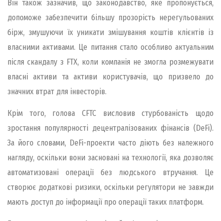
Він також зазначив, що законодавство, яке пропонується,
допоможе забезпечити більшу прозорість нерегульованих
бірж, змушуючи їх уникати змішування коштів клієнтів із
власними активами. Це питання стало особливо актуальним
після скандалу з FTX, коли компанія не змогла розмежувати
власні активи та активи користувачів, що призвело до
значних втрат для інвесторів.
Крім того, голова CFTC висловив стурбованість щодо
зростання популярності децентралізованих фінансів (DeFi).
За його словами, DeFi-проекти часто діють без належного
нагляду, оскільки вони засновані на технології, яка дозволяє
автоматизовані операції без людського втручання. Це
створює додаткові ризики, оскільки регулятори не завжди
мають доступ до інформації про операції таких платформ.