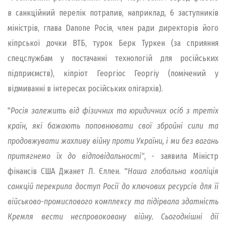
в санкційний перелік потрапив, наприклад, 6 заступників
міністрів, глава Danone Росія, член ради директорів його
кіпрської дочки ВТБ, турок Берк Туркен (за сприяння
спецслужбам у постачанні технологій для російських
підприємств), кіпріот Георгіос Георгіу (помічений у
відмиванні в інтересах російських олігархів).
"
Росія залежить від фізичних та юридичних осіб з третіх
країн, які бажають поповнювати свої збройні сили та
продовжувати жахливу війну проти України, і ми без вагань
притягнемо їх до відповідальності"
, - заявила Міністр
фінансів США Джанет Л. Єллен. "
Наша глобальна коаліція
санкцій перекрила доступ Росії до ключових ресурсів для її
військово-промислового комплексу та підірвала здатність
Кремля вести неспровоковану війну. Сьогоднішні дії