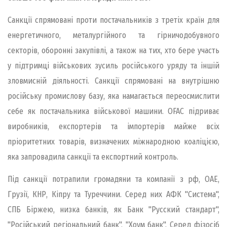
Санкції спрямовані проти постачальників з третіх країн для
енергетичного, металургійного та гірничодобувного
секторів, оборонні закупівлі, а також на тих, хто бере участь
у підтримці військових зусиль російського уряду та іншій
зловмисній діяльності. Санкції спрямовані на внутрішню
російську промислову базу, яка намагається переосмислити
себе як постачальника військової машини. OFAC підриває
виробників, експортерів та імпортерів майже всіх
пріоритетних товарів, визначених міжнародною коаліцією,
яка запровадила санкції та експортний контроль.
Під санкції потрапили громадяни та компанії з рф, ОАЕ,
Грузії, КНР, Кіпру та Туреччини. Серед них АФК "Система",
СПБ Біржею, низка банків, як Банк "Русский стандарт",
"Російський регіональний банк", "Хоум банк". Серед фізосіб