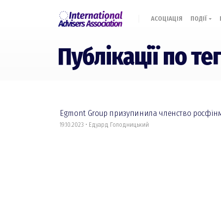
АСОЦІАЦІЯ
ПОДІЇ
Публікації по те
Egmont Group призупинила членство росфін
19.10.2023 • Едуард Голодницький