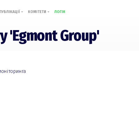
ПУБЛІКАЦІЇ
КОМІТЕТИ
ЛОГІН
гу 'Egmont Group'
моніторинга