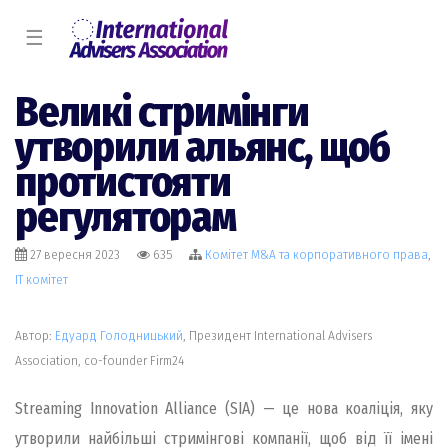
☰
Великі стримінги
утворили альянс, щоб
протистояти
регуляторам
27 вересня 2023
635
Комiтет M&A та корпоративного права
,
IT комiтет
Автор:
Едуард Голодницький
, Президент International Advisers
Association, co-founder Firm24
Streaming Innovation Alliance (SIA) — це нова коаліція, яку
утворили найбільші стримінгові компанії, щоб від її імені