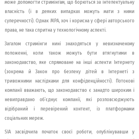
може допомогти стримінгам, що борються за інтелектуальну
власність (і в деяких випадках можуть мати з ними
суперечності). Однак MPA, хоч і корисна у сфері авторського
права, не така спритна у технологічному аспекті.
Загалом стримінги нині знаходяться у невизначеному
положенні, коли також можуть бути втягнутими в
законодавство, яке спрямоване на інші аспекти Інтернету
(зокрема й Закон про безпеку дітей в Інтернеті з
тривожними наслідками для конфіденційності). Потокові
компанії вважають, що законодавство є занадто широким і
невиправдано об’єднує компанії, які розповсюджують
відібраний і перевірений контент, із платформами
соціальних мереж.
SIA засвідчила початок своєї роботи, опублікувавши у