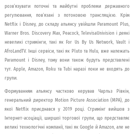
розв’язувати поточні та майбутні проблеми державного
регулювання, пов’язані з потоковою трансляцією. Крім
Netflix і Disney, до складу альянсу увійшли Paramount Plus,
Warner Bros. Discovery Max, Peacock, TelevisaUnivision і деякі
невеликі стримінги, такі як For Us By Us Network, Vault і
AfroLandTV. Інші сервіси, такі як Pluto та Hulu, вже належать
Paramount і Disney, тому вони також будуть представлені
тут. Apple, Amazon, Roku та Tubi наразі поки не входять до
групи.
Формуванням альянсу частково керував Чарльз Рівкін,
генеральний директор Motion Picture Association (MPA), до
якої Netflix приєднався у 2019 році. Стримінг вийшов з
Інтернет-асоціації, ширшої торгової групи, що представляє
великі технологічні компанії, такі як Google й Amazon, але не