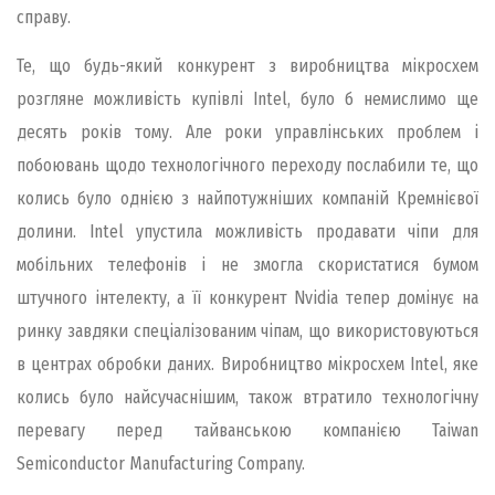
справу.
Те, що будь-який конкурент з виробництва мікросхем
розгляне можливість купівлі Intel, було б немислимо ще
десять років тому. Але роки управлінських проблем і
побоювань щодо технологічного переходу послабили те, що
колись було однією з найпотужніших компаній Кремнієвої
долини. Intel упустила можливість продавати чіпи для
мобільних телефонів і не змогла скористатися бумом
штучного інтелекту, а її конкурент Nvidia тепер домінує на
ринку завдяки спеціалізованим чіпам, що використовуються
в центрах обробки даних. Виробництво мікросхем Intel, яке
колись було найсучаснішим, також втратило технологічну
перевагу перед тайванською компанією Taiwan
Semiconductor Manufacturing Company.