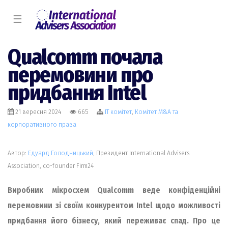
☰
Qualcomm почала
перемовини про
придбання Intel
21 вересня 2024
665
IT комiтет
,
Комiтет M&A та
корпоративного права
Автор:
Едуард Голодницький
, Президент International Advisers
Association, co-founder Firm24
Виробник мікросхем Qualcomm веде конфіденційні
перемовини зі своїм конкурентом Intel щодо можливості
придбання його бізнесу, який переживає спад. Про це