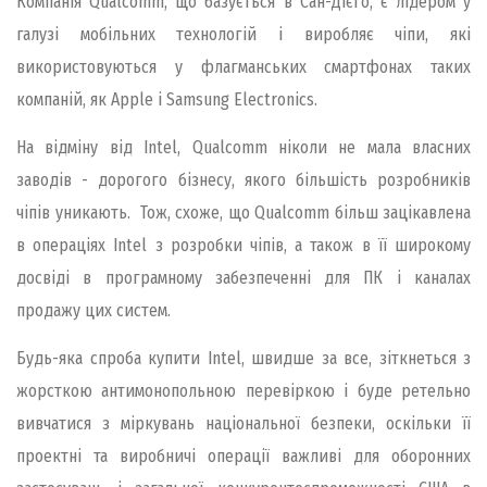
Компанія Qualcomm, що базується в Сан-Дієго, є лідером у
галузі мобільних технологій і виробляє чіпи, які
використовуються у флагманських смартфонах таких
компаній, як Apple і Samsung Electronics.
На відміну від Intel, Qualcomm ніколи не мала власних
заводів - дорогого бізнесу, якого більшість розробників
чіпів уникають. Тож, схоже, що Qualcomm більш зацікавлена
в операціях Intel з розробки чіпів, а також в її широкому
досвіді в програмному забезпеченні для ПК і каналах
продажу цих систем.
Будь-яка спроба купити Intel, швидше за все, зіткнеться з
жорсткою антимонопольною перевіркою і буде ретельно
вивчатися з міркувань національної безпеки, оскільки її
проектні та виробничі операції важливі для оборонних