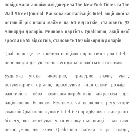
повідомили анонімнимі джерела The New York Times та The
Wall Street Journal. Ринкова капіталізація Intel, акції якої за
останній рік впали майже на 40 відсотків, становить 93
мільярди доларів. Ринкова вартість Qualcomm, акції якої
зросли на 55 відсотків, становить 169 мільярдів доларів.
Qualcomm ще не зробила офіційної пропозиції для Intel, і
перешкоди для укладення угоди залишаються істотними.
Будь-яка угода, ймовірно, приверне значну увагу
регуляторних органів, враховуючи гігантський розмір і
важливість обох компаній-виробників мікросхем для
національної безпеки. Невідомо, чи дозволять регулятори
компанії Qualcomm купити Intel без придбання її ливарного
бізнесу, що перебуває у скрутному становищі, і так само
незрозуміло, чи захоче Qualcomm взятися за цю складну