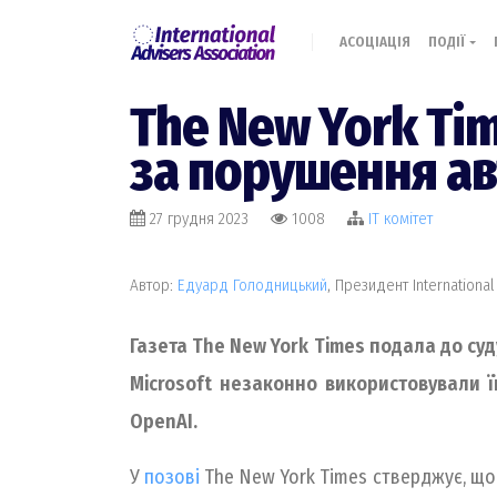
АСОЦІАЦІЯ
ПОДІЇ
The New York Tim
за порушення ав
27 грудня 2023
1008
IT комiтет
Автор:
Едуард Голодницький
, Президент International
Газета The New York Times подала до суд
Microsoft незаконно використовували її
OpenAI.
У
позові
The New York Times стверджує, що 