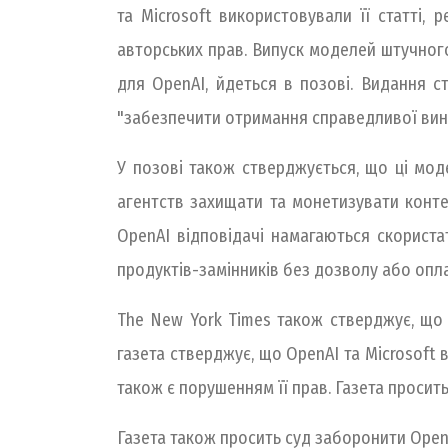
та Microsoft використовували її статті,
авторських прав. Випуск моделей штучного 
для OpenAI, йдеться в позові. Видання 
"забезпечити отримання справедливої вина
У позові також стверджується, що ці мод
агентств захищати та монетизувати конте
OpenAI відповідачі намагаються скориста
продуктів-замінників без дозволу або оплат
The New York Times також стверджує, що O
газета стверджує, що OpenAI та Microsoft 
також є порушенням її прав. Газета просить
Газета також просить суд заборонити OpenAI