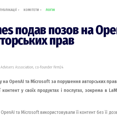
ПУБЛІКАЦІЇ
КОМІТЕТИ
ЛОГІН
es подав позов на Open
торських прав
 Advisers Association, co-founder Firm24
у на OpenAI та Microsoft за порушення авторських прав.
 контент у своїх продуктах і послугах, зокрема в La
OpenAI та Microsoft використовували її контент без її доз