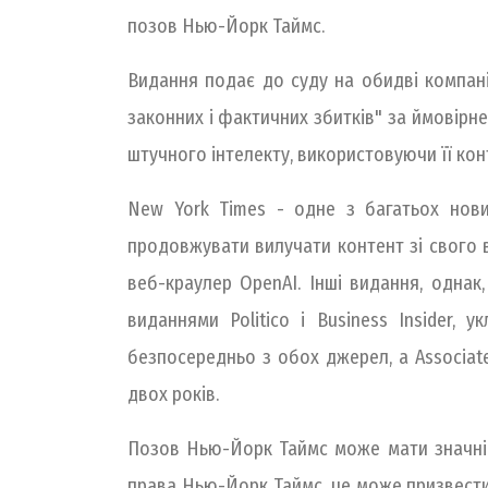
позов Нью-Йорк Таймс.
Видання подає до суду на обидві компані
законних і фактичних збитків" за ймовірне
штучного інтелекту, використовуючи її кон
New York Times - одне з багатьох новин
продовжувати вилучати контент зі свого 
веб-краулер OpenAI. Інші видання, однак,
виданнями Politico і Business Insider,
безпосередньо з обох джерел, а Associat
двох років.
Позов Нью-Йорк Таймс може мати значні н
права Нью-Йорк Таймс, це може призвести