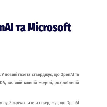
AI та Microsoft
 У позові газета стверджує, що OpenAI та
MDA, великій мовній моделі, розробленій
волу. Зокрема, газета стверджує, що OpenAI