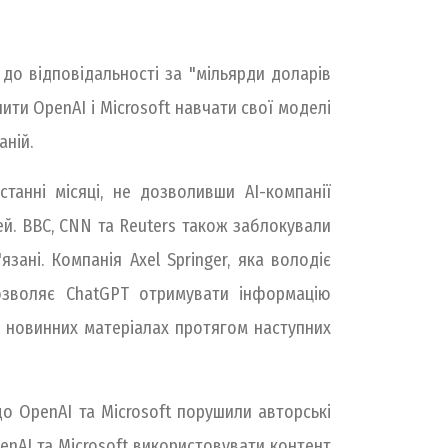
до відповідальності за "мільярди доларів
ити OpenAI і Microsoft навчати свої моделі
аній.
танні місяці, не дозволивши АІ-компанії
й. BBC, CNN та Reuters також заблокували
зані. Компанія Axel Springer, яка володіє
 дозволяє ChatGPT отримувати інформацію
х новинних матеріалах протягом наступних
о OpenAI та Microsoft порушили авторські
nAI та Microsoft використовувати контент