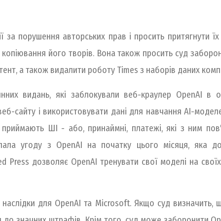
ї за порушення авторських прав і просить притягнути їх 
 копіювання його творів. Вона також просить суд заборон
тент, а також видалити роботу Times з наборів даних комп
них видань, які заблокували веб-краулер OpenAI в ос
веб-сайту і використовувати дані для навчання АІ-моделе
 приймають ШІ - або, принаймні, платежі, які з ним пов'я
 уклала угоду з OpenAI на початку цього місяця, яка
ed Press дозволяє OpenAI тренувати свої моделі на свої
аслідки для OpenAI та Microsoft. Якщо суд визначить, щ
 до значних штрафів. Крім того, суд може заборонити Ope