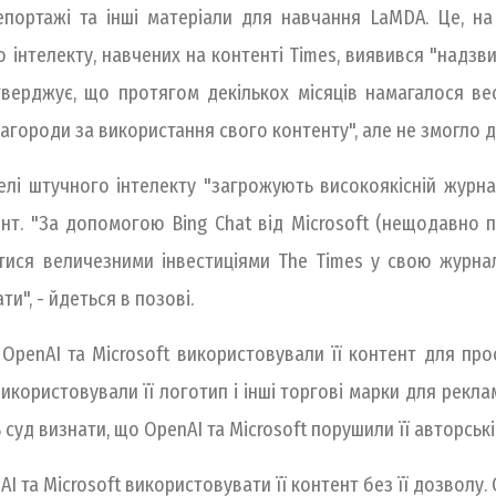
 репортажі та інші матеріали для навчання LaMDA. Це, 
інтелекту, навчених на контенті Times, виявився "надзви
стверджує, що протягом декількох місяців намагалося в
городи за використання свого контенту", але не змогло ді
елі штучного інтелекту "загрожують високоякісній журн
нт. "За допомогою Bing Chat від Microsoft (нещодавно пе
тися величезними інвестиціями The Times у свою журна
и", - йдеться в позові.
penAI та Microsoft використовували її контент для прос
використовували її логотип і інші торгові марки для рекла
 суд визнати, що OpenAI та Microsoft порушили її авторські
 та Microsoft використовувати її контент без її дозволу. 