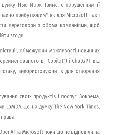
на думку Нью-Йорк Таймс, є порушенням її
чайно прибутковим" як для Microsoft, так і
ести переговори з обома компаніями, щоб
йти згоди.
алістиці", обмежуючи можливості новинних
рейменованого в "Copilot") і ChatGPT від
лістику, використовуючи їх для створення
ування своїх продуктів і послуг. Зокрема,
ми LaMDA. Це, на думку The New York Times,
 права.
OpenAI та Microsoft поки що не відповіли на