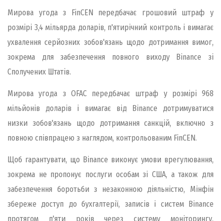
Мирова угода з FinCEN передбачає грошовий штраф у
розмірі 3,4 мільярда доларів, п'ятирічний контроль і вимагає
ухвалення серйозних зобов'язань щодо дотримання вимог,
зокрема для забезпечення повного виходу Binance зі
Сполучених Штатів.
Мирова угода з OFAC передбачає штраф у розмірі 968
мільйонів доларів і вимагає від Binance дотримуватися
низки зобов'язань щодо дотримання санкцій, включно з
повною співпрацею з наглядом, контрольованим FinCEN.
Щоб гарантувати, що Binance виконує умови врегулювання,
зокрема не пропонує послуги особам зі США, а також для
забезпечення боротьби з незаконною діяльністю, Мінфін
збереже доступ до бухгалтерії, записів і систем Binance
протягом п'яти років через систему моніторингу.