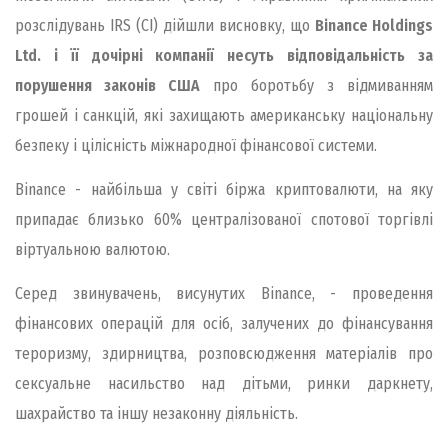
розслідувань IRS (CI) дійшли висновку, що
Binance Holdings
Ltd. і її дочірні компанії несуть відповідальність за
порушення законів США
про боротьбу з відмиванням
грошей і санкцій, які захищають американську національну
безпеку і цілісність міжнародної фінансової системи.
Binance - найбільша у світі біржа криптовалюти, на яку
припадає близько 60% централізованої спотової торгівлі
віртуальною валютою.
Серед звинувачень, висунутих Binance, - проведення
фінансових операцій для осіб, залучених до фінансування
тероризму, здирництва, розповсюдження матеріалів про
сексуальне насильство над дітьми, ринки даркнету,
шахрайство та іншу незаконну діяльність.