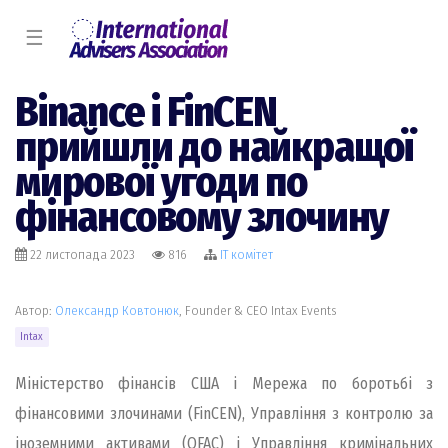
☰
Binance і FinCEN
прийшли до найкращої
мирової угоди по
фінансовому злочину
22 листопада 2023
816
IT комiтет
Автор:
Олександр Ковтонюк
, Founder & CEO Intax Events
Intax
Міністерство фінансів США і Мережа по боротьбі з
фінансовими злочинами (FinCEN), Управління з контролю за
іноземними активами (OFAC) і Управління кримінальних