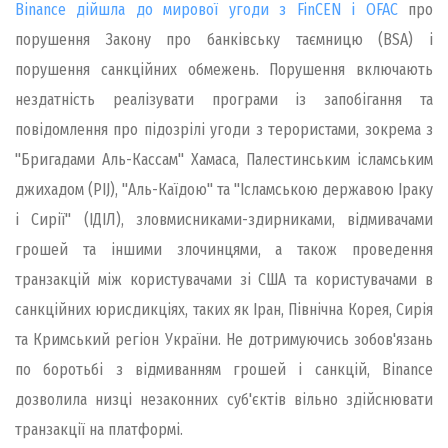
Binance дійшла до мирової угоди з FinCEN і OFAC
про
порушення Закону про банківську таємницю (BSA) і
порушення санкційних обмежень. Порушення включають
нездатність реалізувати програми із запобігання та
повідомлення про підозрілі угоди з терористами, зокрема з
"Бригадами Аль-Кассам" Хамаса, Палестинським ісламським
джихадом (PIJ), "Аль-Каїдою" та "Ісламською державою Іраку
і Сирії" (ІДІЛ), зловмисниками-здирниками, відмивачами
грошей та іншими злочинцями, а також проведення
транзакцій між користувачами зі США та користувачами в
санкційних юрисдикціях, таких як Іран, Північна Корея, Сирія
та Кримський регіон України. Не дотримуючись зобов'язань
по боротьбі з відмиванням грошей і санкцій, Binance
дозволила низці незаконних суб'єктів вільно здійснювати
транзакції на платформі.