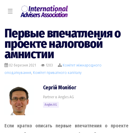
☰
Первые впечатления о
проекте налоговой
амнистии
02 березня 2021
1203
Комiтет міжнародного
оподаткування
,
Комiтет приватного капіталу
Сергій Молiбог
Partner в Angles AG
Angles AG
Если кратко описать первые впечатления о проекте