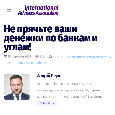
☰
Не прячьте ваши
денежки по банкам и
углам!
19 березня 2021
833
Комiтет міжнародного оподаткування
,
Комiтет приватного капіталу
Андрій Реун
Член Правління IAA, голова Комітету
міжнародного оподаткування IAA, партнер,
керівник податкової практики LCF Law Group
LCF Law Group