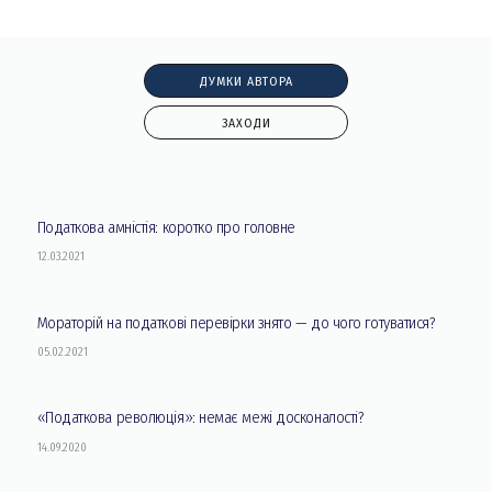
ДУМКИ АВТОРА
ЗАХОДИ
Податкова амністія: коротко про головне
12.03.2021
Мораторій на податкові перевірки знято — до чого готуватися?
05.02.2021
«Податкова революція»: немає межі досконалості?
14.09.2020