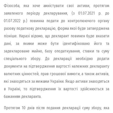
Фізособа, яка хоче амністувати свої активи, протягом
заявленого періоду декларування, (з 01.07.2021 р. до
01.07.2022 р.) повинна подати до контролюючого органу
разову податкову декларацію, форма якої буде затверджена
пізніше. Наразі відомо, що декларант повинен буде вказати
дані, за якими може бути ідентифіковано його та
задеклароване майно, базу оподаткування, ставки та суму
спеціального збору. До декларації необхідно додати
документи на підтвердження вартості належних декларанту
валютних цінностей, прав грошової вимоги, а також активів,
які знаходяться за межами України. Якщо активи знаходяться
в Україні, то підтвердження їх вартості здійснюється за
бажанням декларанта.
Протягом 10 днів після подання декларації суму збору, яка