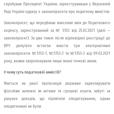
спробував Президент України, зареєструвавши у Верховній
Раді Україні одразу 4 законопроєкти про податкову амністію.
Законопроєкт, що передбачає внесення змін до Податкового
кодексу, зареєстрований за № 5153 від 25.02.2021 (далі —
законопроєкт). За два тижні після відповідної реєстрації до
ВРУ депутати встигли внести три альтернативні
законопроєкти: №5153-1, №5153-2 та №5153-3 від 09.03.2021
року, якими запропонували лише певні точкові зміни.
У чому суть податкової амністії?
Мається на увазі пропозиція держави задекларувати
фізсобам належні їм активи та грошові кошти, набуті за
рахунок доходів, що підлягали оподаткуванню, однак
оподатковані не були.