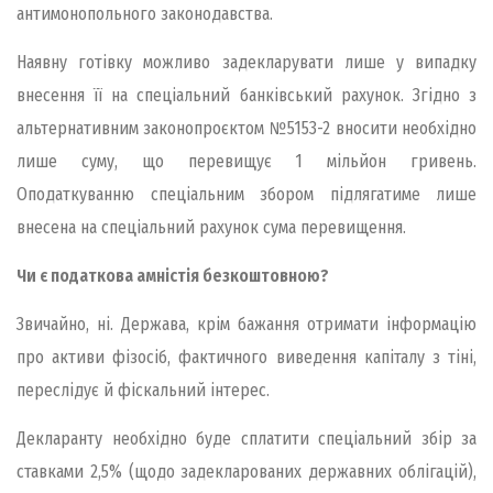
антимонопольного законодавства.
Наявну готівку можливо задекларувати лише у випадку
внесення її на спеціальний банківський рахунок. Згідно з
альтернативним законопроєктом №5153-2 вносити необхідно
лише суму, що перевищує 1 мільйон гривень.
Оподаткуванню спеціальним збором підлягатиме лише
внесена на спеціальний рахунок сума перевищення.
Чи є податкова амністія безкоштовною?
Звичайно, ні. Держава, крім бажання отримати інформацію
про активи фізосіб, фактичного виведення капіталу з тіні,
переслідує й фіскальний інтерес.
Декларанту необхідно буде сплатити спеціальний збір за
ставками 2,5% (щодо задекларованих державних облігацій),