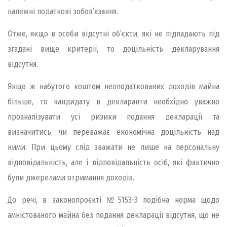
належні податкові зобов’язання.
Отже, якщо в особи відсутні об’єкти, які не підпадають під
згадані вище критерії, то доцільність декларування
відсутня.
Якщо ж набутого коштом неоподаткованих доходів майна
більше, то кандидату в декларанти необхідно уважно
проаналізувати усі ризики подання декларації та
визначитись, чи переважає економічна доцільність над
ними. При цьому слід зважати не лише на персональну
відповідальність, але і відповідальність осіб, які фактично
були джерелами отримання доходів.
До речі, в законопроєкті №5153-3 подібна норма щодо
амністованого майна без подання декларації відсутня, що не