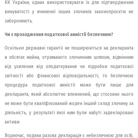
КК України, однак використовувати їх для підтвердження
винуватості у вчиненні інших злочинів законопроєкти не
забороняють.
Чи є проходження податкової амністії безпечним?
Оскільки державні гарантії не поширюються на декларанта
в обсягах майна, отриманого злочинним шляхом, відмінним
від ухилення від оподаткування чи підробки податкової
звітності або фінансової відповідальності, то безпечною
процедура податкової амністії може бути лише для
декларанта, який абсолютно впевнений, що стосовно нього
не може бути кваліфікований жоден інший склад злочину за
діяльність, у результаті якої ним були набуті задекларовані
активи.
Водночас, подана разова декларація є небезпечною для осіб,