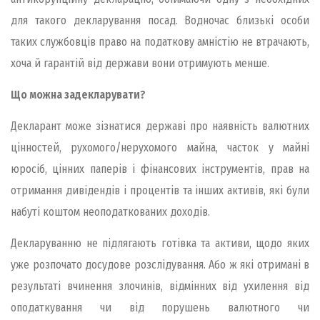
для такого декларування посад. Водночас близькі особи
таких службовців право на податкову амністію не втрачають,
хоча й гарантій від держави вони отримують менше.
Що можна задекларувати?
Декларант може зізнатися державі про наявність валютних
цінностей, рухомого/нерухомого майна, часток у майні
юросіб, цінних паперів і фінансових інструментів, прав на
отримання дивідендів і процентів та інших активів, які були
набуті коштом неоподаткованих доходів.
Декларуванню не підлягають готівка та активи, щодо яких
уже розпочато досудове розслідування. Або ж які отримані в
результаті вчинення злочинів, відмінних від ухилення від
оподаткування чи від порушень валютного чи