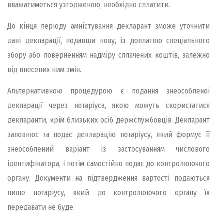
вважатиметься узгодженою, необхідно сплатити.
До кінця періоду амністування декларант зможе уточнити
дані декларації, подавши нову, із доплатою спеціального
збору або поверненням надміру сплачених коштів, залежно
від внесених ним змін.
Альтернативною процедурою є подання знеособленої
декларації через нотаріуса, якою можуть скористатися
декларанти, крім близьких осіб держслужбовців. Декларант
заповнює та подає декларацію нотаріусу, який формує її
знеособлений варіант із застосуванням числового
ідентифікатора, і потім самостійно подає до контролюючого
органу. Документи на підтвердження вартості подаються
лише нотаріусу, який до контролюючого органу їх
передавати не буде.