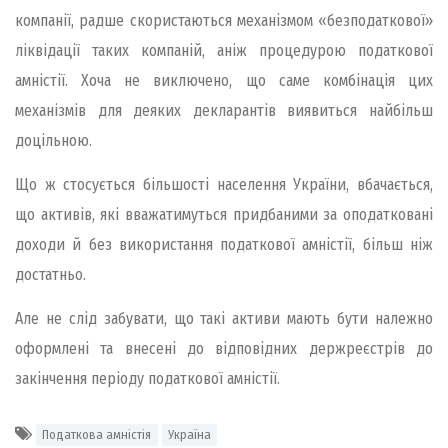
компанії, радше скористаються механізмом «безподаткової»
ліквідації таких компаній, аніж процедурою податкової
амністії. Хоча не виключено, що саме комбінація цих
механізмів для деяких декларантів виявиться найбільш
доцільною.
Що ж стосується більшості населення України, вбачається,
що активів, які вважатимуться придбаними за оподатковані
доходи й без використання податкової амністії, більш ніж
достатньо.
Але не слід забувати, що такі активи мають бути належно
оформлені та внесені до відповідних держреєстрів до
закінчення періоду податкової амністії.
Податкова амністія
Україна