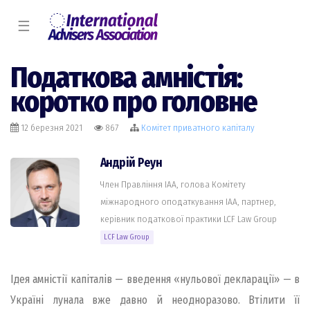
☰
Податкова амністія:
коротко про головне
12 березня 2021
867
Комiтет приватного капіталу
Андрій Реун
Член Правління IAA, голова Комітету
міжнародного оподаткування IAA, партнер,
керівник податкової практики LCF Law Group
LCF Law Group
Ідея амністії капіталів — введення «нульової декларації» — в
Україні лунала вже давно й неодноразово. Втілити її