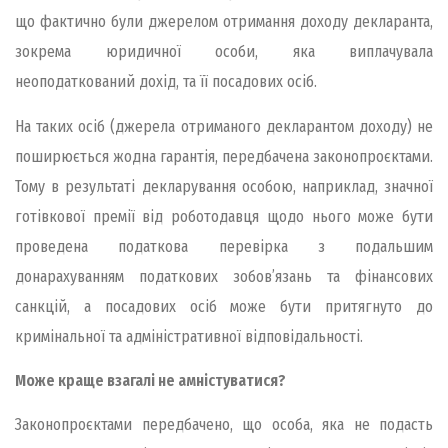
що фактично були джерелом отримання доходу декларанта,
зокрема юридичної особи, яка виплачувала
неоподаткований дохід, та її посадових осіб.
На таких осіб (джерела отриманого декларантом доходу) не
поширюється жодна гарантія, передбачена законопроєктами.
Тому в результаті декларування особою, наприклад, значної
готівкової премії від роботодавця щодо нього може бути
проведена податкова перевірка з подальшим
донарахуванням податкових зобов’язань та фінансових
санкцій, а посадових осіб може бути притягнуто до
кримінальної та адміністративної відповідальності.
Може краще взагалі не амністуватися?
Законопроєктами передбачено, що особа, яка не подасть