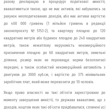
разову декларацію в процедурі податкової амністії,
вважатиметься такою, що не має активів, які набувались за
рахунок неоподаткованих доходів, або має активи вартістю
до 400 000 гривень (1 мільйон гривень в редакції
законопроєкту №5153-2), та квартиру площею до 120
квадратних метрів або будинок площею до 240 квадратних
метрів, також нежитлову нерухомість некомерційного
призначення площею до 60 квадратних метрів, земельні
ділянки, розмір яких не перевищує норми безоплатної
передачі, а також особистий некомерційний автомобіль з
двигуном до 3000 куб.см, і вартістю до 375 мінімальних
заробітних плат, який може перевозити до 10 чоловік.
Якщо право власності на такі об’єкти зареєстровано до
моменту завершення амністії, то держава вважатиме, що з
доходів, коштом яких такі об’єкти придбавалися, сплачені усі