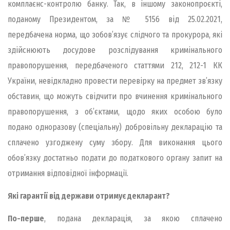
комплаєнс-контролю банку. Так, в іншому законопроєкті,
поданому Президентом, за № 5156 від 25.02.2021,
передбачена норма, що зобов’язує слідчого та прокурора, які
здійснюють досудове розслідування кримінального
правопорушення, передбаченого статтями 212, 212-1 КК
України, невідкладно провести перевірку на предмет зв’язку
обставин, що можуть свідчити про вчинення кримінального
правопорушення, з об’єктами, щодо яких особою було
подано одноразову (спеціальну) добровільну декларацію та
сплачено узгоджену суму збору. Для виконання цього
обов’язку достатньо подати до податкового органу запит на
отримання відповідної інформації.
Які гарантії від держави отримує декларант?
По-перше
, подана декларація, за якою сплачено