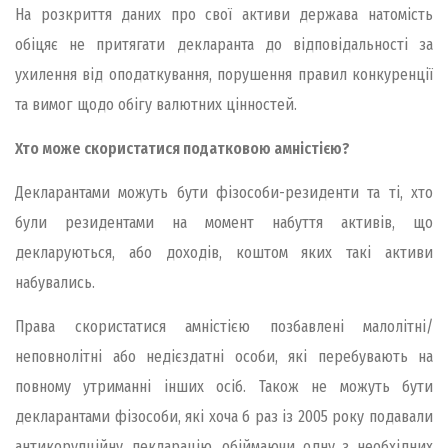
На розкриття даних про свої активи держава натомість
обіцяє не притягати декларанта до відповідальності за
ухилення від оподаткування, порушення правил конкуренції
та вимог щодо обігу валютних цінностей.
Хто може скористатися податковою амністією?
Декларантами можуть бути фізособи-резиденти та ті, хто
були резидентами на момент набуття активів, що
декларуються, або доходів, коштом яких такі активи
набувались.
Права скористатися амністією позбавлені малолітні/
неповнолітні або недієздатні особи, які перебувають на
повному утриманні інших осіб. Також не можуть бути
декларантами фізособи, які хоча б раз із 2005 року подавали
антикорупційну декларацію, обіймаючи одну з необхідних