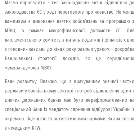
Маємо впровадити 3 тис законодавчих актів відповідно до
законодавства ЄС у ході переговорів про членство. Не менш
важливим є виконання взятих зобов’язань за програмою з
МВФ, в рамках макрофінансової допомоги ЄС. Для
парламентського комітету з питань податків і фінансів одне
з головних завдань до кінця року разом з урядом – розробка
Національної стратегії доходів, як це передбачено
меморандумом з МВФ.
Банк розвитку. Вважаю, що з врахуванням значної частки
держави у банківському секторі і потреб відновлення один з
діючих державних банків має бути переформатований на
спеціальний банк із мандатом сприяння відбудові України, з
окремою ліценцією та регулятивними нормами. За аналогією
з німецьким KFW.