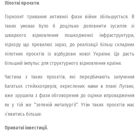
Пілотні проєкти
.
Горизонт тривання активної фази війни збільшується. В
таких умовах було б доцільно доповнити зусилля зі
швидкого відновлення пошкодженої інфраструктури,
підходу що превалює зараз, до реалізації більш складних
пілотних проєктів із відбудови нової України. Це дасть
більший імпульс для структурного відновлення країни.
Частина з таких проєктів, які передбачають залучення
багатьох стейкхолдерів, окреслених нами в плані Лугано,
вже зрушила з фази обговорення до оцінки впровадження
як у тій же "зеленій металургії". Утім таких проєктів має
з’явитись більше.
Приватні інвестиції.