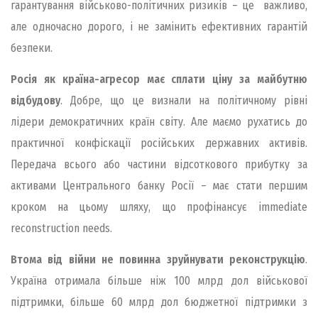
гарантування військово-політичних ризиків – це важливо,
але одночасно дорого, і не замінить ефективних гарантій
безпеки.
Росія як країна-агресор має сплати ціну за майбутню
відбудову
. Добре, що це визнали на політичному рівні
лідери демократичних країн світу. Але маємо рухатись до
практичної конфіскації російських державних активів.
Передача всього або частини відсоткового прибутку за
активами Центрального банку Росії – має стати першим
кроком на цьому шляху, що профінансує immediate
reconstruction needs.
Втома від війни не повинна зруйнувати реконструкцію
.
Україна отримала більше ніж 100 млрд дол військової
підтримки, більше 60 млрд дол бюджетної підтримки з