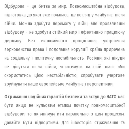
Відбудова – це битва за мир. Повномасштабна відбудова,
підготовка до якої вже почалась, це погляд у майбутнє, після
війни. Можна здобути перемогу у війні, але проваливши
відбудову – не здобути стійкий мир і ефективно працюючу
державу. Без економічного процвітання, укорінення
верховенства права і подолання корупції країна приречена
на соціальну і політичну нестабільність. Росіяни, які нікуди
не дінуться після війни, чекатимуть на свій шанс аби
скористатись цією нестабільністю, спробувати учергове
зруйнувати наше європейське майбутнє і перспективи.
Отримання надійних гарантій безпеки та вступ до НАТО
має
бути якщо не нульовим етапом початку повномасштабної
відбудови, то як мінімум йти паралельно з цим процесом.
Давайте бути відвертими. Для інвесторів страхування та