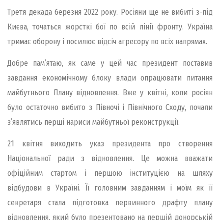
Третя декада березня 2022 року. Росіяни ще не вибиті з-під
Києва, точаться жорсткі бої по всій лінії фронту. Україна
тримає оборону і посилює відсіч агресору по всіх напрямах.
Добре пам’ятаю, як саме у цей час президент поставив
завдання економічному блоку влади опрацювати питання
майбутнього Плану відновлення. Вже у квітні, коли росіян
було остаточно вибито з Півночі і Північного Сходу, почали
з’являтись перші нариси майбутньої реконструкції.
21 квітня виходить указ президента про створення
Національної ради з відновлення. Це можна вважати
офіційним стартом і першою інституцією на шляху
відбудови в Україні. Її головним завданням і моїм як її
секретаря стала підготовка первинного драфту плану
відновлення, який було презентовано на першій донорській