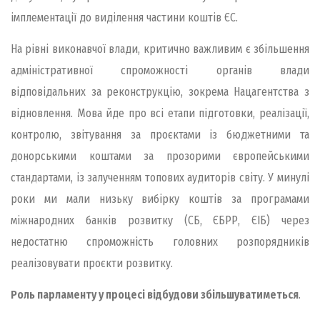
імплементації до виділення частини коштів ЄС.
На рівні виконавчої влади, критично важливим є збільшення
адміністративної спроможності органів влади
відповідальних за реконструкцію, зокрема Нацагентства з
відновлення. Мова йде про всі етапи підготовки, реалізації,
контролю, звітування за проєктами із бюджетними та
донорськими коштами за прозорими європейськими
стандартами, із залученням топових аудиторів світу. У минулі
роки ми мали низьку вибірку коштів за програмами
міжнародних банків розвитку (СБ, ЄБРР, ЄІБ) через
недостатню спроможність головних розпорядників
реалізовувати проєкти розвитку.
Роль парламенту у процесі відбудови збільшуватиметься
.