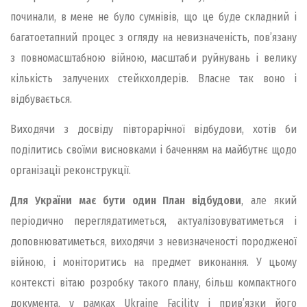
починали, в мене не було сумнівів, що це буде складний і
багатоетапний процес з огляду на невизначеність, пов’язану
з повномасштабною війною, масштаби руйнувань і велику
кількість залучених стейкхолдерів. Власне так воно і
відбувається.
Виходячи з досвіду півторарічної відбудови, хотів би
поділитись своїми висновками і баченням на майбутнє щодо
організації реконструкції.
Для України має бути один План відбудови
, але який
періодично переглядатиметься, актуалізовуватиметься і
доповнюватиметься, виходячи з невизначеності породженої
війною, і моніторитись на предмет виконання. У цьому
контексті вітаю розробку такого плану, більш компактного
документа, у рамках Ukraine Facility і прив’язки його