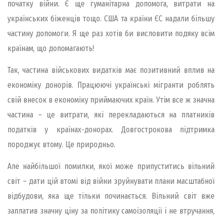
початку війни. Є ще гуманітарна допомога, витрати на
українських біженців тощо. США та країни ЄС надали більшу
частину допомоги. Я ще раз хотів би висловити подяку всім
країнам, що допомагають!
Так, частина військових видатків має позитивний вплив на
економіку донорів. Працюючі українські мігранти роблять
свій внесок в економіку приймаючих країн. Утім все ж значна
частина – це витрати, які перекладаються на платників
податків у країнах-донорах. Довгострокова підтримка
породжує втому. Це природньо.
Але найбільшої помилки, якої може припуститись вільний
світ – дати цій втомі від війни зруйнувати плани масштабної
відбудови, яка ще тільки починається. Вільний світ вже
заплатив значну ціну за політику самоізоляції і не втручання,