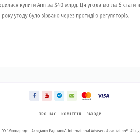
огодилася купити Arm за $40 млрд. Ця угода могла б стати
2 року угоду було зірвано через протидію регуляторів.
ПРО НАС
КОМІТЕТИ
ЗАХОДИ
 ГО "Міжнародна Асоціація Радників". International Advisers Association®. All rig