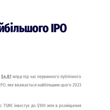
йбільшого IPO
а
$4,87
млрд під час первинного публічного
х IPO, яке вважається найбільшим цього 2023
що TSMC інвестує до $100 млн в розміщення