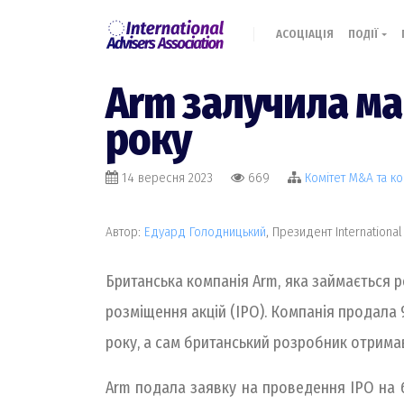
АСОЦІАЦІЯ
ПОДІЇ
Arm залучила ма
року
14 вересня 2023
669
Комiтет M&A та к
Автор:
Едуард Голодницький
, Президент International
Британська компанія Arm, яка займається 
розміщення акцій (IPO). Компанія продала 9
року, а сам британський розробник отримав
Arm подала заявку на проведення IPO на б