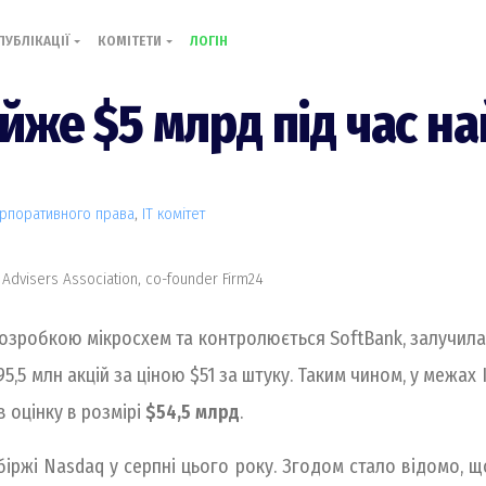
ПУБЛІКАЦІЇ
КОМІТЕТИ
ЛОГІН
йже $5 млрд під час на
орпоративного права
,
IT комiтет
 Advisers Association, co-founder Firm24
розробкою мікросхем та контролюється SoftBank, залучил
5,5 млн акцій за ціною $51 за штуку. Таким чином, у межа
 оцінку в розмірі
$54,5 млрд
.
іржі Nasdaq у серпні цього року. Згодом стало відомо, 