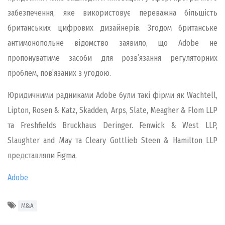
забезпечення, яке використовує переважна більшість
британських цифрових дизайнерів. Згодом британське
антимонопольне відомство заявило, що Adobe не
пропонуватиме засоби для розв’язання регуляторних
проблем, пов’язаних з угодою.
Юридичними радниками Adobe були такі фірми як Wachtell,
Lipton, Rosen & Katz, Skadden, Arps, Slate, Meagher & Flom LLP
та Freshfields Bruckhaus Deringer. Fenwick & West LLP,
Slaughter and May та Cleary Gottlieb Steen & Hamilton LLP
представляли Figma.
Adobe
M&A