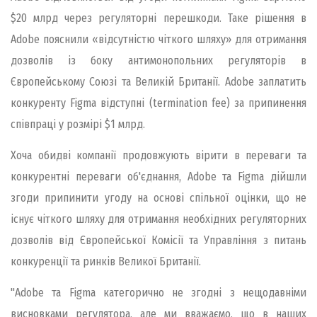
$20 млрд через регуляторні перешкоди. Таке рішення в
Adobe пояснили «відсутністю чіткого шляху» для отримання
дозволів із боку антимонопольних регуляторів в
Європейському Союзі та Великій Британії. Adobe заплатить
конкуренту Figma відступні (termination fee) за припинення
співпраці у розмірі $1 млрд.
Хоча обидві компанії продовжують вірити в переваги та
конкурентні переваги об'єднання, Adobe та Figma дійшли
згоди припинити угоду на основі спільної оцінки, що не
існує чіткого шляху для отримання необхідних регуляторних
дозволів від Європейської Комісії та Управління з питань
конкуренції та ринків Великої Британії.
"Adobe та Figma категорично не згодні з нещодавніми
висновками регулятора, але ми вважаємо, що в наших