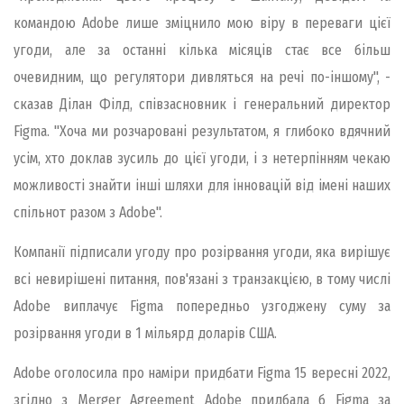
командою Adobe лише зміцнило мою віру в переваги цієї
угоди, але за останні кілька місяців стає все більш
очевидним, що регулятори дивляться на речі по-іншому", -
сказав Ділан Філд, співзасновник і генеральний директор
Figma. "Хоча ми розчаровані результатом, я глибоко вдячний
усім, хто доклав зусиль до цієї угоди, і з нетерпінням чекаю
можливості знайти інші шляхи для інновацій від імені наших
спільнот разом з Adobe".
Компанії підписали угоду про розірвання угоди, яка вирішує
всі невирішені питання, пов'язані з транзакцією, в тому числі
Adobe виплачує Figma попередньо узгоджену суму за
розірвання угоди в 1 мільярд доларів США.
Adobe оголосила про наміри придбати Figma 15 вересні 2022,
згідно з Merger Agreement Adobe придбала б Figma за