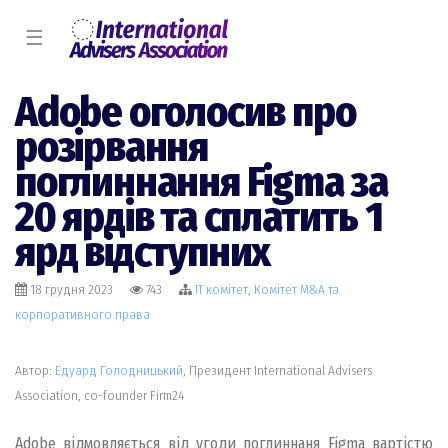
☰
Adobe оголосив про
розірвання
поглиннання Figma за
20 ярдів та сплатить 1
ярд відступних
18 грудня 2023
743
IT комiтет
,
Комiтет M&A та
корпоративного права
Автор:
Едуард Голодницький
, Президент International Advisers
Association, co-founder Firm24
Adobe відмовляється від угоди поглиннаня Figma вартістю