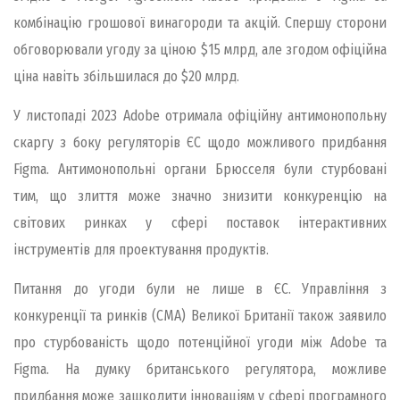
комбінацію грошової винагороди та акцій. Спершу сторони
обговорювали угоду за ціною $15 млрд, але згодом офіційна
ціна навіть збільшилася до $20 млрд.
У листопаді 2023 Adobe отримала офіційну антимонопольну
скаргу з боку регуляторів ЄС щодо можливого придбання
Figma. Антимонопольні органи Брюсселя були стурбовані
тим, що злиття може значно знизити конкуренцію на
світових ринках у сфері поставок інтерактивних
інструментів для проектування продуктів.
Питання до угоди були не лише в ЄС. Управління з
конкуренції та ринків (CMA) Великої Британії також заявило
про стурбованість щодо потенційної угоди між Adobe та
Figma. На думку британського регулятора, можливе
придбання може зашкодити інноваціям у сфері програмного