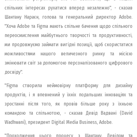
спільних інтересах рухатися вперед незалежно", - сказав
Шантану Нараєн, голова та генеральний директор Adobe.
"Хоча Adobe та Figma мають спільне бачення щодо спільного
переосмислення майбутнього творчості та продуктивності,
ми продовжуємо займати вигідні позиції, щоб скористатися
можливостями нашого величезного ринку та місією
змінювати світ за допомогою персоналізованого цифрового
досвіду".
"Figma створила неймовірну платформу для дизайну
продуктів, і я впевнений у їхніх подальших інноваціях та
зростанні після того, як провів більше року з їхньою
командою та спільнотою, - сказав Девід Вадвані (David
Wadhwani), президент Digital Media Business, Adobe.
"Проходження цього процесу з Шантану, Девідом та